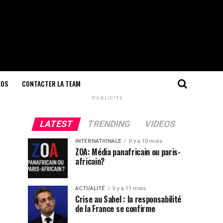
EOS
CONTACTER LA TEAM
PUBLICITÉ
LATEST
TRENDING
VIDEOS
INTERNATIONALE
Il y a 10 mois
ZOA: Média panafricain ou paris-
africain?
ACTUALITÉ
Il y a 11 mois
Crise au Sahel : la responsabilité
de la France se confirme