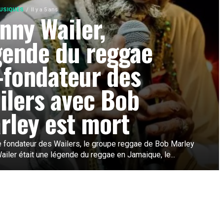
USIQUES
Il y a 5 ans
nny Wailer,
gende du reggae
-fondateur des
ilers avec Bob
rley est mort
fondateur des Wailers, le groupe reggae de Bob Marley
iler était une légende du reggae en Jamaique, le...