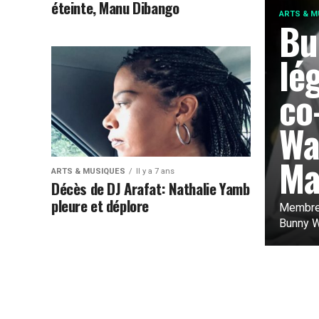
éteinte, Manu Dibango
ARTS & M
Bu
lé
co
Wa
Ma
ARTS & MUSIQUES
Il y a 7 ans
Décès de DJ Arafat: Nathalie Yamb
pleure et déplore
Membre 
Bunny Wa