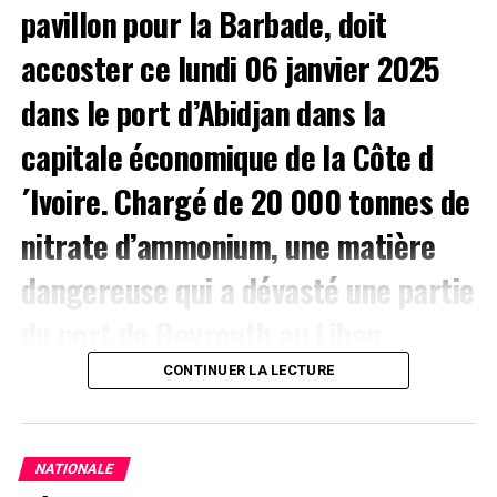
pavillon pour la Barbade, doit
accoster ce lundi 06 janvier 2025
dans le port d’Abidjan dans la
capitale économique de la Côte d
´Ivoire. Chargé de 20 000 tonnes de
nitrate d’ammonium, une matière
dangereuse qui a dévasté une partie
du port de Beyrouth au Liban.
CONTINUER LA LECTURE
Le navire doit déchargé au port à Abidjan 3 000 tonnes
du produit hautement explosif, selon un communiqué
des autorités portuaires qui expliquent que cette
matière utilisée comme « fertilisant dans l’agriculture ».
NATIONALE