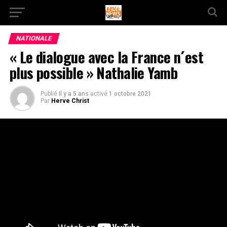
NATIONALE
« Le dialogue avec la France n´est
plus possible » Nathalie Yamb
Publié
Il y a 5 ans
activé
1 octobre 2021
Par
Herve Christ