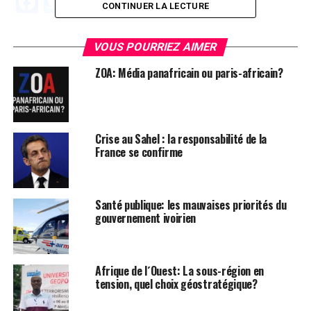
Facebook
Twitter
Email
WhatsApp
Telegram
Partager
CONTINUER LA LECTURE
Comments
VOUS POURRIEZ AIMER
ZOA: Média panafricain ou paris-africain?
comments
Crise au Sahel : la responsabilité de la
SUJETS ASSOCIÉS:
CÔTE D'IVOIRE
FRANCE
LEADERNEWS
NATHALIE YAMB
France se confirme
VIDEO
VIDEOS
SUIVANT
Côte d´Ivoire /Fin d´exil: L´Ex-Ministre Ahoua Don Mello
bientôt en Côte d´Ivoire
Santé publique: les mauvaises priorités du
gouvernement ivoirien
À NE PAS RATER !
« La France est un Etat criminel » Nathalie Yamb
Afrique de l´Ouest: La sous-région en
tension, quel choix géostratégique?
Herve Christ