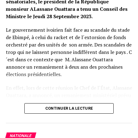
sénatoriales, le president de la République
Saint Leo @leadernewsci
monsieur ALassane Ouattara a tenu un Conseil des
Ministre le Jeudi 28 Septembre 2023.
Facebook
Twitter
Email
WhatsApp
Telegram
Partager
Le gouvernement ivoirien fait face au scandale du stade
Comments
de Ebimpé, à celui du racket et de l´extorsion de fonds
orchestré par des unités de son armée. Des scandales de
trop qui ne laissent personne indifférent dans le pays . C
comments
´est dans ce contexte que M. Alassane Ouattara
annonce un remaniement à deux ans des prochaines
élections présidentielles.
En effet, lors de cette réunion le Chef de l´État, Alassane
Ouattara, a annoncé, un remaniement ministériel prévu
dans les prochaines semaines, après la mise en place du
CONTINUER LA LECTURE
Sénat. Bien avant, le Chef de l´Etat procedera à la
nomination du nouveau président de la Haute Autorité
pour la Bonne Gouvernance, du Grand Chancelier de
l’Ordre National et celle du président de la Cour de
NATIONALE