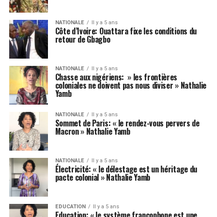
NATIONALE
Il y a 5 ans
Côte d’Ivoire: Ouattara fixe les conditions du
retour de Gbagbo
NATIONALE
Il y a 5 ans
Chasse aux nigériens: » les frontières
coloniales ne doivent pas nous diviser » Nathalie
Yamb
NATIONALE
Il y a 5 ans
Sommet de Paris: « le rendez-vous pervers de
Macron » Nathalie Yamb
NATIONALE
Il y a 5 ans
Électricité: « le délestage est un héritage du
pacte colonial » Nathalie Yamb
EDUCATION
Il y a 5 ans
Education: « le système francophone est une