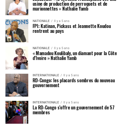
usine de production de perroquets et de
marionnettes » Nathalie Yamb
NATIONALE
Il y a 5 ans
FPI: Katinan, Pickass et Jeannette Koudou
rentrent au pays
NATIONALE
Il y a 5 ans
« Mamadou Koulibaly, un diamant pour la Côte
d’Ivoire » Nathalie Yamb
INTERNATIONALE
Il y a 5 ans
RD-Congo: les placards sombres du nouveau
gouvernement
INTERNATIONALE
Il y a 5 ans
La RD-Congo s’offre un gouvernement de 57
membres