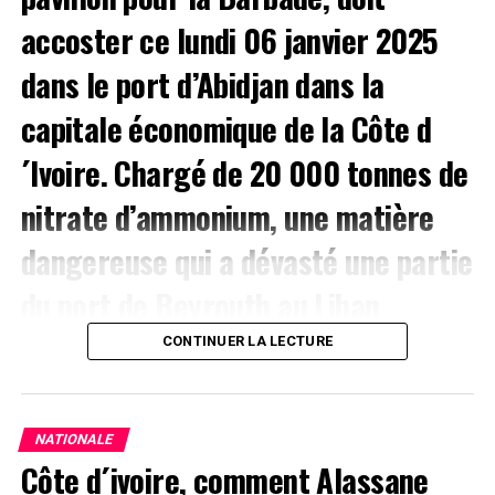
accoster ce lundi 06 janvier 2025
dans le port d’Abidjan dans la
capitale économique de la Côte d
´Ivoire. Chargé de 20 000 tonnes de
nitrate d’ammonium, une matière
dangereuse qui a dévasté une partie
du port de Beyrouth au Liban.
CONTINUER LA LECTURE
Le navire doit déchargé au port à Abidjan 3 000 tonnes
du produit hautement explosif, selon un communiqué
des autorités portuaires qui expliquent que cette
matière utilisée comme « fertilisant dans l’agriculture ».
NATIONALE
Côte d´ivoire, comment Alassane
Selon le média français, France 24 « À la suite