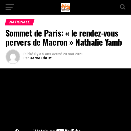
NATIONALE
Sommet de Paris: « le rendez-vous
pervers de Macron » Nathalie Yamb
Publié
Il y a 5 ans
activé
20 mai 2021
Par
Herve Christ