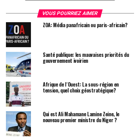
Facebook
Twitter
Email
WhatsApp
Telegram
Partager
VOUS POURRIEZ AIMER
ZOA: Média panafricain ou paris-africain?
Comments
comments
Santé publique: les mauvaises priorités du
gouvernement ivoirien
SUJETS ASSOCIÉS:
CÔTE D'IVOIRE
EMMANUEL MACRON
LEADERNEWS
NATHALIE YAMB
SOMMET DE PARIS
VIDEO
VIDEOS
Afrique de l´Ouest: La sous-région en
tension, quel choix géostratégique?
SUIVANT
Côte d´Ivoire: L´ancien ministre Zakpa Kobenan Rolland,
cadre du RHDP décédé
Qui est Ali Mahamane Lamine Zeine, le
À NE PAS RATER !
nouveau premier ministre du Niger ?
Côte d´Ivoire: Le Premier-Ministre Patrick Achi évacué
pour des soins à Paris?