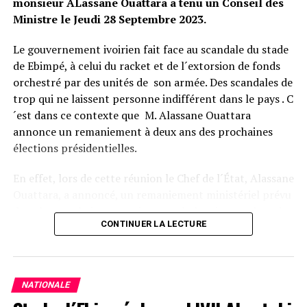
monsieur ALassane Ouattara a tenu un Conseil des
Ministre le Jeudi 28 Septembre 2023.
Facebook
Twitter
Email
WhatsApp
Telegram
Partager
Le gouvernement ivoirien fait face au scandale du stade
Comments
de Ebimpé, à celui du racket et de l´extorsion de fonds
orchestré par des unités de son armée. Des scandales de
trop qui ne laissent personne indifférent dans le pays . C
comments
´est dans ce contexte que M. Alassane Ouattara
annonce un remaniement à deux ans des prochaines
élections présidentielles.
En effet, lors de cette réunion le Chef de l´État, Alassane
Ouattara, a annoncé, un remaniement ministériel prévu
dans les prochaines semaines, après la mise en place du
CONTINUER LA LECTURE
Sénat. Bien avant, le Chef de l´Etat procedera à la
nomination du nouveau président de la Haute Autorité
pour la Bonne Gouvernance, du Grand Chancelier de
l’Ordre National et celle du président de la Cour de
NATIONALE
Cassation.