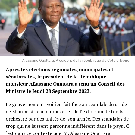
néerlandaise Trafigura, qui avait débarqué à Abidjan
plus de 500 m3 de déchets hautement toxiques issus
d’hydrocarbures.
Les autorités ivoiriennes qui ont du mal à rassurer la
population, ont prévu une réunion ce lundi matin avec
le propriétaire de la marchandise et le transporteur du
dangereux produit pour disent-ils un examen
Alassane Ouattara, Président de la république de Côte d´Ivoire
approfondi.
Après les élections régionales, municipales et
sénatoriales, le president de la République
Saint Leo @leadernewsci
monsieur ALassane Ouattara a tenu un Conseil des
Ministre le Jeudi 28 Septembre 2023.
Facebook
Twitter
Email
WhatsApp
Telegram
Partager
Le gouvernement ivoirien fait face au scandale du stade
Comments
de Ebimpé, à celui du racket et de l´extorsion de fonds
orchestré par des unités de son armée. Des scandales de
trop qui ne laissent personne indifférent dans le pays . C
comments
´est dans ce contexte que M. Alassane Ouattara