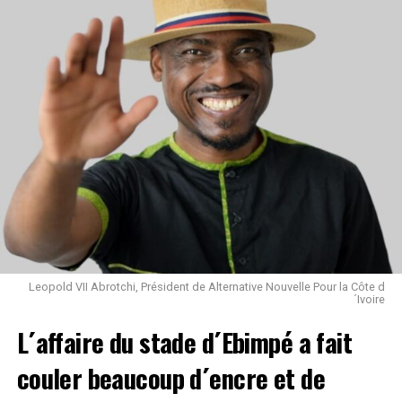
Saint Léo
Facebook
Twitter
Email
WhatsApp
Telegram
Partager
Comments
comments
Leopold VII Abrotchi, Président de Alternative Nouvelle Pour la Côte d
´Ivoire
L´affaire du stade d´Ebimpé a fait
couler beaucoup d´encre et de