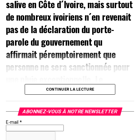
salive en Côte d´Ivoire, mais surtout
de nombreux ivoiriens n´en revenait
pas de la déclaration du porte-
parole du gouvernement qu
affirmait péremptoirement que
personne ne sera sanctionnée pour
une pluie exceptionnelle. Le
Président du parti politique ivoirien
CONTINUER LA LECTURE
Alternative Nouvelle pour la Côte d
ABONNEZ-VOUS À NOTRE NEWSLETTER
´Ivoire a dans une lettre ouverte
E-mail
*
adressée au président de la