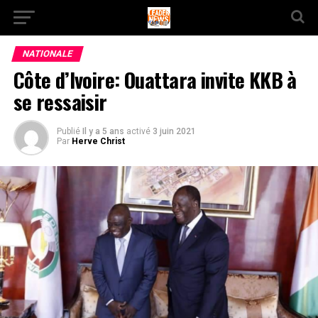
NATIONALE
Côte d’Ivoire: Ouattara invite KKB à
se ressaisir
Publié
Il y a 5 ans
activé
3 juin 2021
Par
Herve Christ