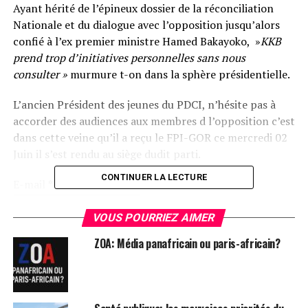
Ayant hérité de l’épineux dossier de la réconciliation
Nationale et du dialogue avec l’opposition jusqu’alors
confié à l’ex premier ministre Hamed Bakayoko, »
KKB
prend trop d’initiatives personnelles sans nous
consulter »
murmure t-on dans la sphère présidentielle.
L’ancien Président des jeunes du PDCI, n’hésite pas à
accorder des audiences aux membres d l’opposition c’est
dans cette veine qu’il a reçu le FPI-GOR ce mercredi 02
Juin il s’est rendu au siège dudit parti.
CONTINUER LA LECTURE
E-mail
*
VOUS POURRIEZ AIMER
ZOA: Média panafricain ou paris-africain?