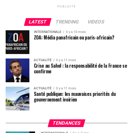
PUBLICITÉ
comments
LATEST
TRENDING
VIDEOS
INTERNATIONALE
Il y a 10 mois
ZOA: Média panafricain ou paris-africain?
ACTUALITÉ
Il y a 11 mois
Crise au Sahel : la responsabilité de la France se
confirme
ACTUALITÉ
Il y a 11 mois
Santé publique: les mauvaises priorités du
gouvernement ivoirien
TENDANCES