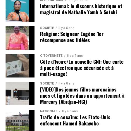
INTERNATIONALE
Il y a 7 ans
International: le discours historique et
magistral de Nathalie Yamb à Sotchi
SOCIETE
Il y a 5 ans
Religion: Seigneur Eugène 1er
récompense ses fidèles
CITOYENNETÉ
Il y a 7 ans
Côte d’Ivoire/La nouvelle CNI: Une carte
à puce électronique sécurisée et à
multi-usage!
SOCIETE
Il y a 8 ans
[VIDEO]Des jeunes filles marocaines
nues et ligotées dans un appartement à
Marcory (Abidjan-RCI)
NATIONALE
Il y a 6 ans
Trafic de cocaïne: Les Etats-Unis
enfoncent Hamed Bakayoko