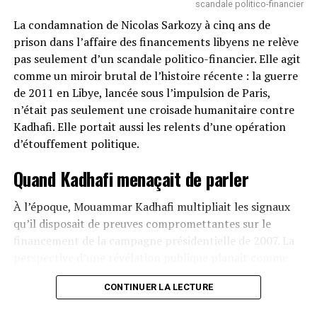
scandale politico-financier
Konaté ABDOURRAHIM
La condamnation de Nicolas Sarkozy à cinq ans de
Présenter ZOA comme un média « par les jeunes
prison dans l’affaire des financements libyens ne relève
Africains » quand il est financé et piloté en arrière-plan
pas seulement d’un scandale politico-financier. Elle agit
par l’État français est une insulte à l’intelligence de
Facebook
Twitter
Email
WhatsApp
Telegram
Partager
comme un miroir brutal de l’histoire récente : la guerre
cette jeunesse africaine qui réclame avant tout
de 2011 en Libye, lancée sous l’impulsion de Paris,
autonomie et souveraineté.
Comments
n’était pas seulement une croisade humanitaire contre
Cette démarche trahit une profonde condescendance :
Kadhafi. Elle portait aussi les relents d’une opération
celle d’un pays qui se croit encore indispensable à
d’étouffement politique.
comments
l’Afrique, alors même que les peuples africains
Quand Kadhafi menaçait de parler
réclament haut et fort de parler pour eux-mêmes.
Une stratégie désespérée face à la perte
À l’époque, Mouammar Kadhafi multipliait les signaux
SUJETS ASSOCIÉS:
CÔTE D'IVOIRE
qu’il disposait de preuves compromettantes sur le
de crédibilité
SUIVANT
financement de la campagne présidentielle de 2007. La
La chute de Bachar Al-Assad : fin d’une ère et
perspective d’une révélation publique planait comme
bouleversements régionaux
En réalité, ZOA n’est qu’un pansement sur une
une épée de Damoclès sur l’Élysée. L’intervention
hémorragie. Face au discrédit total de France 24 et RFI,
À NE PAS RATER !
CONTINUER LA LECTURE
militaire, sous couvert de protéger la population civile, a
accusés d’être des relais de propagande française et
NIGER: Emanuel Macron cède aux injonctions du Général
eu pour conséquence directe de réduire au silence un
Tchiani
bannis dans plusieurs pays africains, Paris tente une