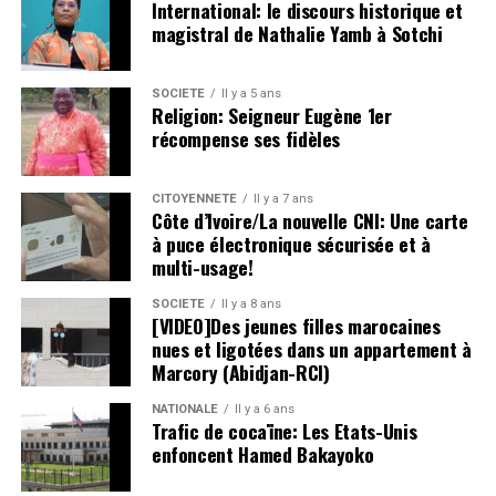
International: le discours historique et
magistral de Nathalie Yamb à Sotchi
SOCIETE
Il y a 5 ans
Religion: Seigneur Eugène 1er
récompense ses fidèles
CITOYENNETÉ
Il y a 7 ans
Côte d’Ivoire/La nouvelle CNI: Une carte
à puce électronique sécurisée et à
multi-usage!
SOCIETE
Il y a 8 ans
[VIDEO]Des jeunes filles marocaines
nues et ligotées dans un appartement à
Marcory (Abidjan-RCI)
NATIONALE
Il y a 6 ans
Trafic de cocaïne: Les Etats-Unis
enfoncent Hamed Bakayoko