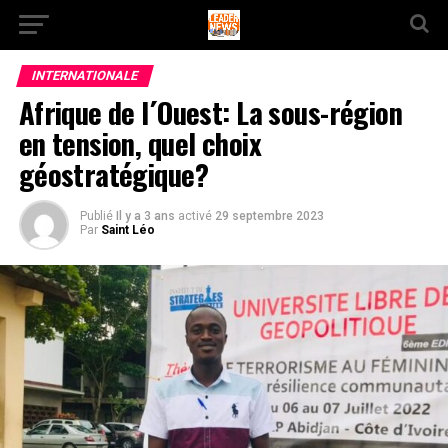
INTERNATIONALE
Afrique de l´Ouest: La sous-région
en tension, quel choix
géostratégique?
Publié
Il y a 3 ans
activé
29 septembre 2023
Par
Saint Léo