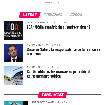
PUBLICITÉ
comments
LATEST
TRENDING
VIDEOS
INTERNATIONALE
Il y a 10 mois
ZOA: Média panafricain ou paris-africain?
ACTUALITÉ
Il y a 10 mois
Crise au Sahel : la responsabilité de la France se
confirme
ACTUALITÉ
Il y a 11 mois
Santé publique: les mauvaises priorités du
gouvernement ivoirien
TENDANCES
INTERNATIONALE
Il y a 7 ans