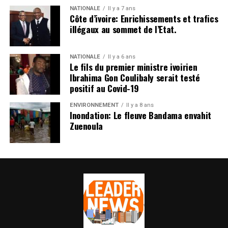
NATIONALE
Il y a 7 ans
Côte d’ivoire: Enrichissements et trafics
illégaux au sommet de l’Etat.
NATIONALE
Il y a 6 ans
Le fils du premier ministre ivoirien
Ibrahima Gon Coulibaly serait testé
positif au Covid-19
ENVIRONNEMENT
Il y a 8 ans
Inondation: Le fleuve Bandama envahit
Zuenoula