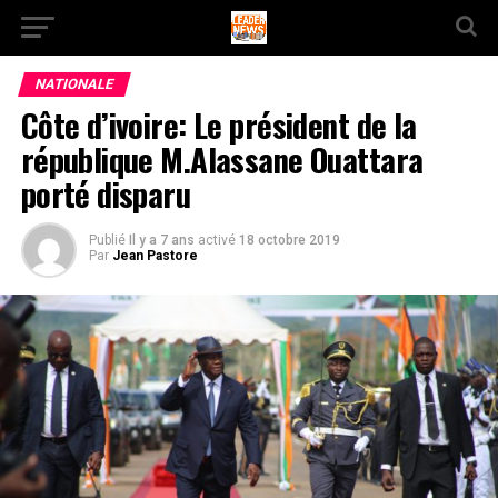
NATIONALE
Côte d’ivoire: Le président de la
république M.Alassane Ouattara
porté disparu
Publié
Il y a 7 ans
activé
18 octobre 2019
Par
Jean Pastore