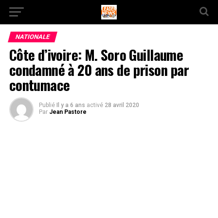
NATIONALE
Côte d’ivoire: M. Soro Guillaume
condamné à 20 ans de prison par
contumace
Publié
Il y a 6 ans
activé
28 avril 2020
Par
Jean Pastore