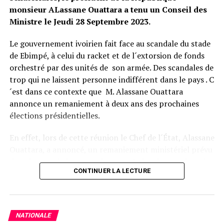
monsieur ALassane Ouattara a tenu un Conseil des
Ministre le Jeudi 28 Septembre 2023.
Facebook
Twitter
Email
WhatsApp
Telegram
Partager
Le gouvernement ivoirien fait face au scandale du stade
Comments
de Ebimpé, à celui du racket et de l´extorsion de fonds
orchestré par des unités de son armée. Des scandales de
trop qui ne laissent personne indifférent dans le pays . C
comments
´est dans ce contexte que M. Alassane Ouattara
annonce un remaniement à deux ans des prochaines
élections présidentielles.
En effet, lors de cette réunion le Chef de l´État, Alassane
Ouattara, a annoncé, un remaniement ministériel prévu
dans les prochaines semaines, après la mise en place du
CONTINUER LA LECTURE
Sénat. Bien avant, le Chef de l´Etat procedera à la
nomination du nouveau président de la Haute Autorité
pour la Bonne Gouvernance, du Grand Chancelier de
l’Ordre National et celle du président de la Cour de
NATIONALE
Cassation.