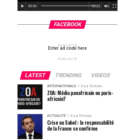
00:00
02:22
FACEBOOK
PUBLICITÉ
Enter ad code here
PUBLICITÉ
LATEST
TRENDING
VIDEOS
INTERNATIONALE
Il y a 10 mois
ZOA: Média panafricain ou paris-
africain?
ACTUALITÉ
Il y a 10 mois
Crise au Sahel : la responsabilité
de la France se confirme