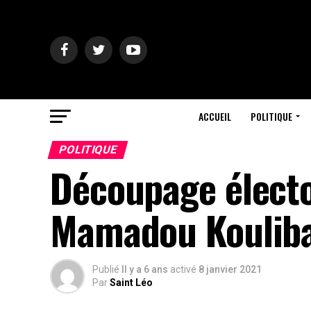
ACCUEIL
POLITIQUE
POLITIQUE
Découpage électo
Mamadou Kouliba
Publié
Il y a 6 ans
activé
8 janvier 2021
Par
Saint Léo