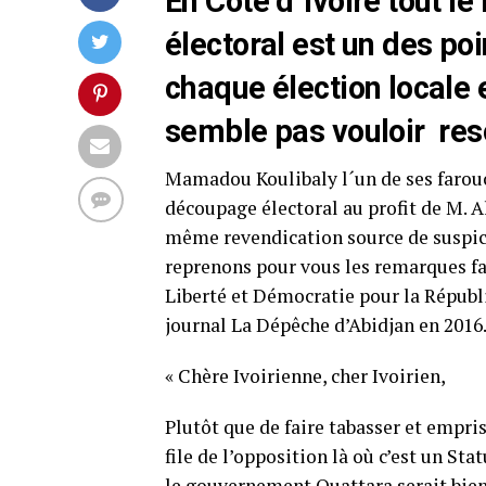
En Côte d´Ivoire tout l
électoral est un des po
chaque élection locale 
semble pas vouloir res
Mamadou Koulibaly l´un de ses farou
découpage électoral au profit de M. A
même revendication source de suspicio
reprenons pour vous les remarques f
Liberté et Démocratie pour la Républ
journal La Dépêche d’Abidjan en 2016.
« Chère Ivoirienne, cher Ivoirien,
Plutôt que de faire tabasser et empris
file de l’opposition là où c’est un Sta
le gouvernement Ouattara serait bien 