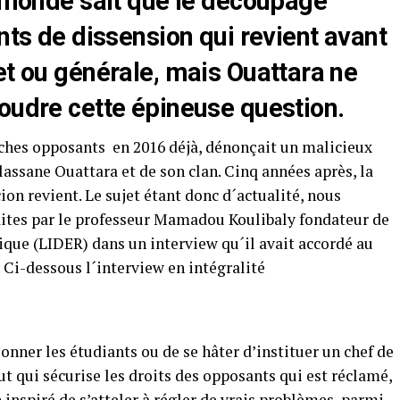
e monde sait que le découpage
ints de dissension qui revient avant
et ou générale, mais Ouattara ne
oudre cette épineuse question.
ches opposants en 2016 déjà, dénonçait un malicieux
lassane Ouattara et de son clan. Cinq années après, la
n revient. Le sujet étant donc d´actualité, nous
aites par le professeur Mamadou Koulibaly fondateur de
ique (LIDER) dans un interview qu´il avait accordé au
 Ci-dessous l´interview en intégralité
onner les étudiants ou de se hâter d’instituer un chef de
tut qui sécurise les droits des opposants qui est réclamé,
inspiré de s’atteler à régler de vrais problèmes, parmi