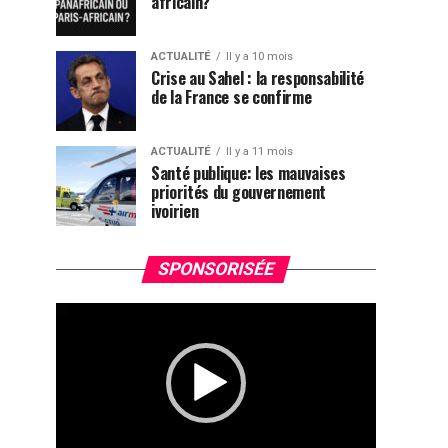
africain?
ACTUALITÉ
Il y a 10 mois
Crise au Sahel : la responsabilité
de la France se confirme
ACTUALITÉ
Il y a 11 mois
Santé publique: les mauvaises
priorités du gouvernement
ivoirien
Lecteur
SPONSORISÉE
vidéo