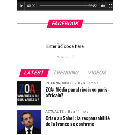
00:00
02:22
FACEBOOK
PUBLICITÉ
Enter ad code here
PUBLICITÉ
LATEST
TRENDING
VIDEOS
INTERNATIONALE
Il y a 10 mois
ZOA: Média panafricain ou paris-
africain?
ACTUALITÉ
Il y a 11 mois
Crise au Sahel : la responsabilité
de la France se confirme