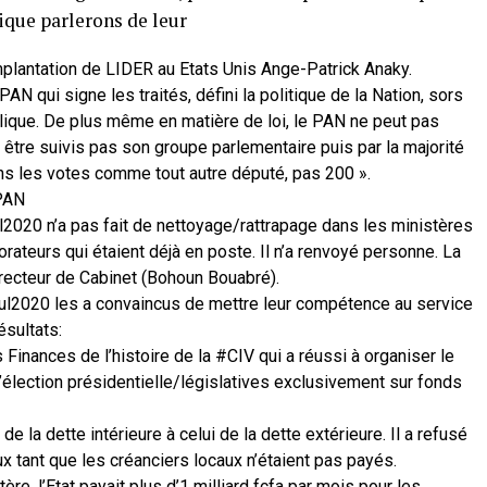
ique parlerons de leur
plantation de LIDER au Etats Unis Ange-Patrick Anaky.
AN qui signe les traités, défini la politique de la Nation, sors
blique. De plus même en matière de loi, le PAN ne peut pas
t être suivis pas son groupe parlementaire puis par la majorité
ns les votes comme tout autre député, pas 200 ».
/PAN
2020 n’a pas fait de nettoyage/rattrapage dans les ministères
borateurs qui étaient déjà en poste. Il n’a renvoyé personne. La
directeur de Cabinet (Bohoun Bouabré).
l2020 les a convaincus de mettre leur compétence au service
ésultats:
inances de l’histoire de la #CIV qui a réussi à organiser le
’élection présidentielle/législatives exclusivement sur fonds
 la dette intérieure à celui de la dette extérieure. Il a refusé
x tant que les créanciers locaux n’étaient pas payés.
e, l’Etat payait plus d’1 milliard fcfa par mois pour les