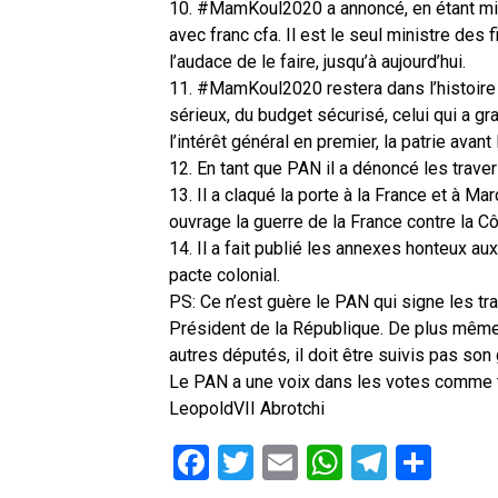
10. #MamKoul2020 a annoncé, en étant min
avec franc cfa. Il est le seul ministre des
l’audace de le faire, jusqu’à aujourd’hui.
11. #MamKoul2020 restera dans l’histoire
sérieux, du budget sécurisé, celui qui a gr
l’intérêt général en premier, la patrie avant l
12. En tant que PAN il a dénoncé les trav
13. Il a claqué la porte à la France et à M
ouvrage la guerre de la France contre la Cô
14. Il a fait publié les annexes honteux 
pacte colonial.
PS: Ce n’est guère le PAN qui signe les trai
Président de la République. De plus même 
autres députés, il doit être suivis pas so
Le PAN a une voix dans les votes comme t
LeopoldVII Abrotchi
Facebook
Twitter
Email
WhatsAp
Telegr
Par