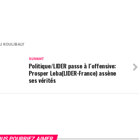
 KOULIBALY
SUIVANT
t
Politique/LIDER passe à l´offensive:
Prosper Leba(LIDER-France) assène
ses vérités
US POURRIEZ AIMER