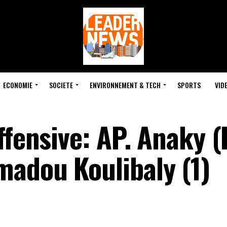
ECONOMIE
SOCIETE
ENVIRONNEMENT & TECH
SPORTS
VID
ffensive: AP. Anaky 
adou Koulibaly (1)