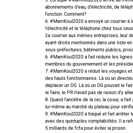
abonnements d’eau, d’électricité, de télép
fonction. Comment?
6. #MamKoul2020 a envoyé un courrier à la
l’électricité et le téléphone chez tous ceux
2e courrier aux mêmes entreprises, leur d
ayant-droits mentionnés dans une liste en 
sous-préfectures, bâtiments publics, priso
6. #MamKoul2020 a fait réduire les lignes 
membres du gouvernement et les président
7. #MamKoul2020 a réduit les voyages et
des hauts fonctionnaires. Là où un directeu
déplacer un DG. Là où un DG pouvait le fai
le faire, le PR n’avait pas de raison d’y al
8. Quand l’ancêtre de la cei, la cosur, a 
lui-même au marché du plateau pour vérifier 
9. #MamKoul2020 a traqué et fait arrêter le
avec des quintuples comptabilités. Il a refu
5 milliards de fcfa pour éviter la prison.