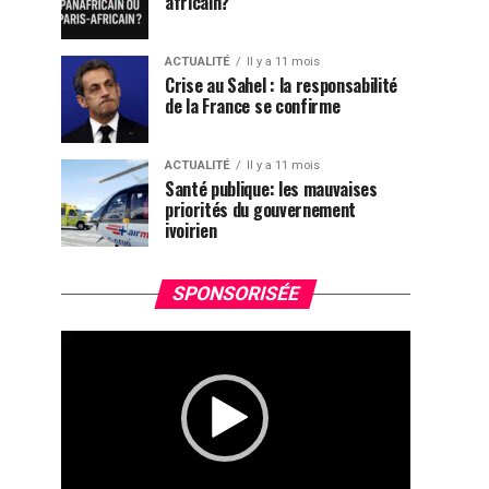
africain?
ACTUALITÉ
Il y a 11 mois
Crise au Sahel : la responsabilité
de la France se confirme
ACTUALITÉ
Il y a 11 mois
Santé publique: les mauvaises
priorités du gouvernement
ivoirien
Lecteur
SPONSORISÉE
vidéo