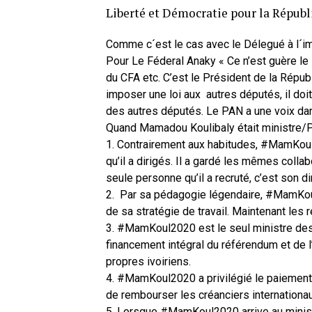
Liberté et Démocratie pour la Républ
Comme c´est le cas avec le Délegué à l´im
Pour Le Féderal Anaky « Ce n’est guère le P
du CFA etc. C’est le Président de la Répu
imposer une loi aux autres députés, il doi
des autres députés. Le PAN a une voix da
Quand Mamadou Koulibaly était ministre
1. Contrairement aux habitudes, #MamKoul
qu’il a dirigés. Il a gardé les mêmes colla
seule personne qu’il a recruté, c’est son 
2. Par sa pédagogie légendaire, #MamKou
de sa stratégie de travail. Maintenant les r
3. #MamKoul2020 est le seul ministre des F
financement intégral du référendum et de l
propres ivoiriens.
4. #MamKoul2020 a privilégié le paiement de
de rembourser les créanciers internationau
5. Lorsque #MamKoul2020 arrive au ministèr