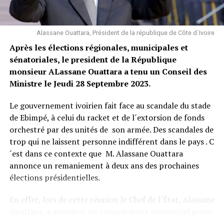
territorial opportuniste justifié par le fait du prince
population, ont prévu une réunion ce lundi matin avec
digne d’un régime monarchique, dans le cas des
le propriétaire de la marchandise et le transporteur du
recommandations extrêmement précaires, labiles, dont
dangereux produit pour disent-ils un examen
Alassane Ouattara, Président de la république de Côte d´Ivoire
le dernier exemple concerne le port du masque
approfondi.
Après les élections régionales, municipales et
généralisé ;
sénatoriales, le president de la République
Saint Leo @leadernewsci
5- LIDER regrette que l’on ait dû attendre la colère des
monsieur ALassane Ouattara a tenu un Conseil des
personnels de santé pour convenir de la nécessité de
Ministre le Jeudi 28 Septembre 2023.
Facebook
Twitter
Email
WhatsApp
Telegram
Partager
leur protection effective. Dès lors, LIDER voudrait rester
Le gouvernement ivoirien fait face au scandale du stade
prudent quant aux annonces faites d’un règlement de la
Comments
de Ebimpé, à celui du racket et de l´extorsion de fonds
situation et de l’enrichissement du dispositif de prise en
orchestré par des unités de son armée. Des scandales de
charge.
trop qui ne laissent personne indifférent dans le pays . C
En conséquence de tout ce qui précède,
comments
´est dans ce contexte que M. Alassane Ouattara
 LIDER exprime ses craintes devant l’évolution rapide
annonce un remaniement à deux ans des prochaines
de la pandémie en Côte d’Ivoire ;
élections présidentielles.
 LIDER fait le constat de la panique et de la désertion
En effet, lors de cette réunion le Chef de l´État, Alassane
d’un gouvernement aristocratique qui choisit le confort
Ouattara, a annoncé, un remaniement ministériel prévu
d’une retraite paisible sur des sites balnéaires hors d’un
dans les prochaines semaines, après la mise en place du