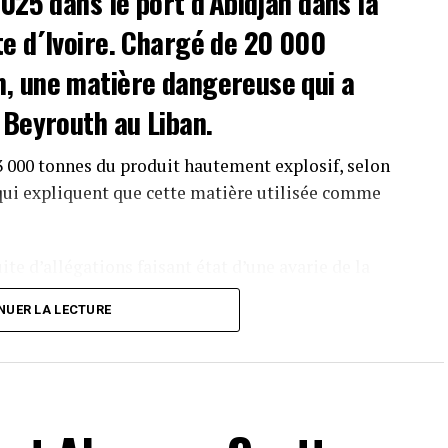
025 dans le port d’Abidjan dans la
te d´Ivoire. Chargé de 20 000
, une matière dangereuse qui a
 Beyrouth au Liban.
3 000 tonnes du produit hautement explosif, selon
ui expliquent que cette matière utilisée comme
ite d’allégations faisant état d’une avarie de la
 vue de protéger les populations et les biens », le
NUER LA LECTURE
heure « en rade extérieure, en dehors des eaux
ait cacher un autre Porbo Koala, le cargo affrété
ra, qui avait débarqué à Abidjan plus de 500 m3 de