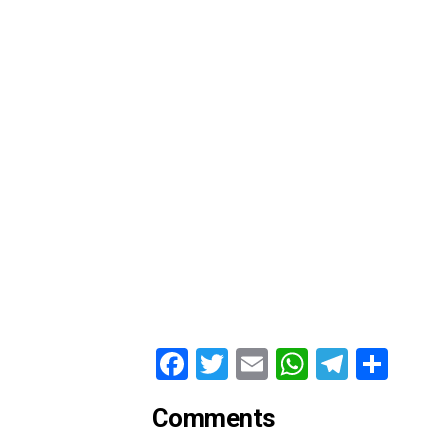
Facebook
Twitter
Email
WhatsAp
Telegr
Par
Comments