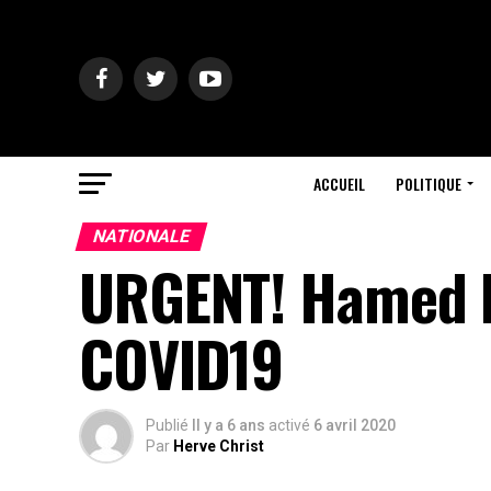
ACCUEIL
POLITIQUE
NATIONALE
URGENT! Hamed B
COVID19
Publié
Il y a 6 ans
activé
6 avril 2020
Par
Herve Christ