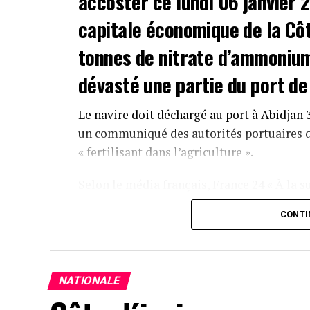
accoster ce lundi 06 janvier 2
capitale économique de la Cô
tonnes de nitrate d’ammonium
dévasté une partie du port de
Le navire doit déchargé au port à Abidjan 
un communiqué des autorités portuaires q
« fertilisant dans l’agriculture ».
Selon le média français, France 24 « À la su
cargaison transportée et par précautions en
CONTI
port annonce que le navire restera pour l’
ivoiriennes ».
Pour de nombreux ivoiriens le Zimrida pour
NATIONALE
par la société suisso-néerlandaise Trafigu