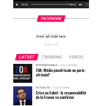
00:00
02:22
FACEBOOK
PUBLICITÉ
Enter ad code here
PUBLICITÉ
LATEST
TRENDING
VIDEOS
INTERNATIONALE
Il y a 10 mois
ZOA: Média panafricain ou paris-
africain?
ACTUALITÉ
Il y a 11 mois
Crise au Sahel : la responsabilité
de la France se confirme