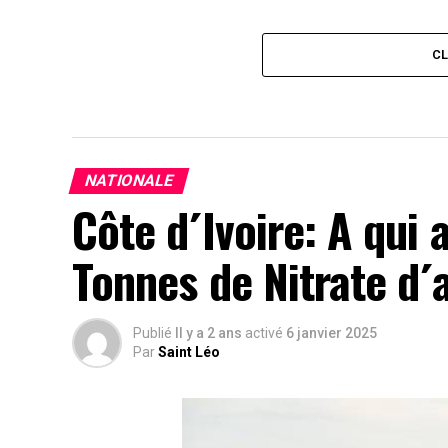
C
NATIONALE
Côte d´Ivoire: A qui
Tonnes de Nitrate 
Publié
Il y a 2 ans
activé
6 janvier 2025
Par
Saint Léo