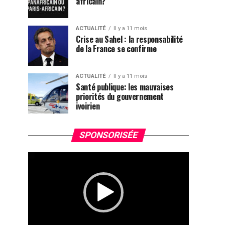
africain?
ACTUALITÉ
Il y a 11 mois
Crise au Sahel : la responsabilité
de la France se confirme
ACTUALITÉ
Il y a 11 mois
Santé publique: les mauvaises
priorités du gouvernement
ivoirien
Lecteur
SPONSORISÉE
vidéo