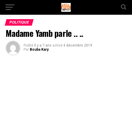
POLITIQUE
Madame Yamb parle .. ..
Publié
Il y a 7 ans
activé
4 décembre 2019
Par
Bouba Kary