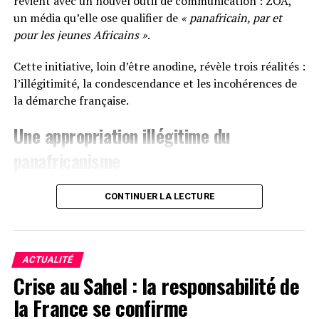
revient avec un nouvel outil de communication : ZOA,
un média qu’elle ose qualifier de
« panafricain, par et
pour les jeunes Africains »
.
Cette initiative, loin d’être anodine, révèle trois réalités :
l’illégitimité, la condescendance et les incohérences de
la démarche française.
Une appropriation illégitime du
panafricanisme
Le terme
panafricain
n’est pas une étiquette marketing.
CONTINUER LA LECTURE
C’est un combat, une idéologie née dans la douleur des
luttes contre l’esclavage, la colonisation et le
néocolonialisme. Il a porté les voix de Nkrumah,
Sankara, Lumumba, Kadhafi et de tant d’autres figures
ACTUALITÉ
qui ont rêvé d’une Afrique unie et souveraine.
Crise au Sahel : la responsabilité de
la France se confirme
Que la France, ancienne puissance coloniale, ose