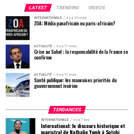
comments
LATEST
TRENDING
VIDEOS
INTERNATIONALE
Il y a 10 mois
ZOA: Média panafricain ou paris-africain?
ACTUALITÉ
Il y a 11 mois
Crise au Sahel : la responsabilité de la France se
confirme
ACTUALITÉ
Il y a 11 mois
Santé publique: les mauvaises priorités du
gouvernement ivoirien
TENDANCES
INTERNATIONALE
Il y a 7 ans
International: le discours historique et
magistral de Nathalie Yamb à Sotchi