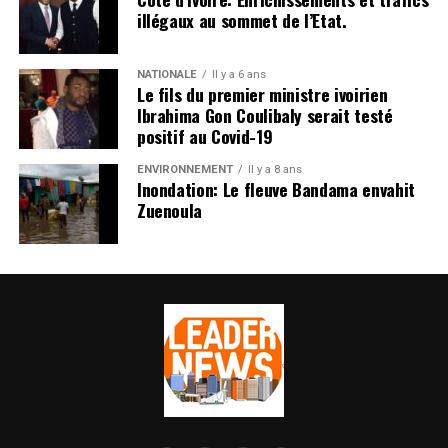
illégaux au sommet de l’Etat.
NATIONALE
Il y a 6 ans
Le fils du premier ministre ivoirien
Ibrahima Gon Coulibaly serait testé
positif au Covid-19
ENVIRONNEMENT
Il y a 8 ans
Inondation: Le fleuve Bandama envahit
Zuenoula