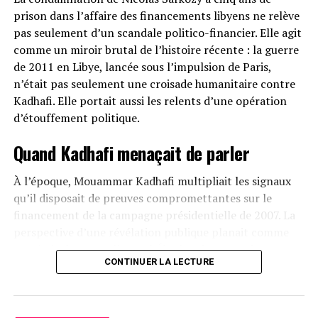
prison dans l’affaire des financements libyens ne relève
Africains » quand il est financé et piloté en arrière-plan
pas seulement d’un scandale politico-financier. Elle agit
par l’État français est une insulte à l’intelligence de
comme un miroir brutal de l’histoire récente : la guerre
cette jeunesse africaine qui réclame avant tout
de 2011 en Libye, lancée sous l’impulsion de Paris,
autonomie et souveraineté.
n’était pas seulement une croisade humanitaire contre
Cette démarche trahit une profonde condescendance :
Kadhafi. Elle portait aussi les relents d’une opération
celle d’un pays qui se croit encore indispensable à
d’étouffement politique.
l’Afrique, alors même que les peuples africains
Quand Kadhafi menaçait de parler
réclament haut et fort de parler pour eux-mêmes.
Une stratégie désespérée face à la perte
À l’époque, Mouammar Kadhafi multipliait les signaux
qu’il disposait de preuves compromettantes sur le
de crédibilité
financement de la campagne présidentielle de 2007. La
perspective d’une révélation publique planait comme
En réalité, ZOA n’est qu’un pansement sur une
une épée de Damoclès sur l’Élysée. L’intervention
hémorragie. Face au discrédit total de France 24 et RFI,
CONTINUER LA LECTURE
militaire, sous couvert de protéger la population civile, a
accusés d’être des relais de propagande française et
eu pour conséquence directe de réduire au silence un
bannis dans plusieurs pays africains, Paris tente une
dirigeant devenu trop gênant.
opération de camouflage.