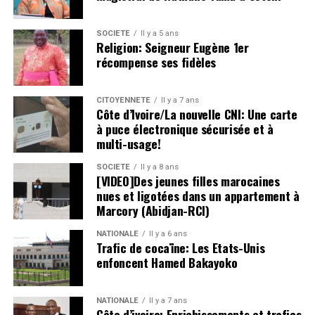
SOCIETE
Il y a 5 ans
Religion: Seigneur Eugène 1er
récompense ses fidèles
CITOYENNETÉ
Il y a 7 ans
Côte d’Ivoire/La nouvelle CNI: Une carte
à puce électronique sécurisée et à
multi-usage!
SOCIETE
Il y a 8 ans
[VIDEO]Des jeunes filles marocaines
nues et ligotées dans un appartement à
Marcory (Abidjan-RCI)
NATIONALE
Il y a 6 ans
Trafic de cocaïne: Les Etats-Unis
enfoncent Hamed Bakayoko
NATIONALE
Il y a 7 ans
Côte d’ivoire: Enrichissements et trafics