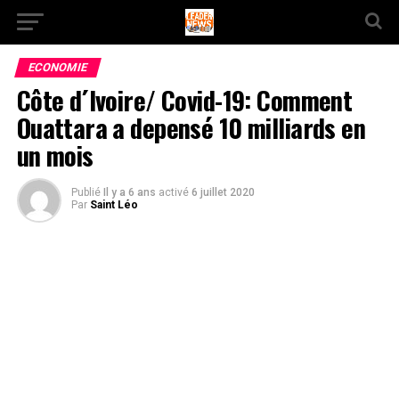
ECONOMIE
Côte d´Ivoire/ Covid-19: Comment
Ouattara a depensé 10 milliards en
un mois
Publié
Il y a 6 ans
activé
6 juillet 2020
Par
Saint Léo