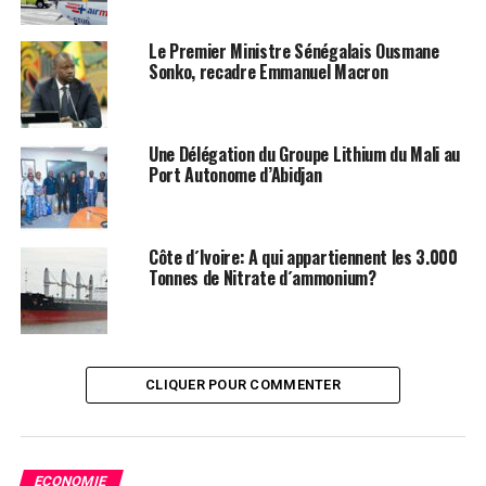
Financial Afrik
Le Premier Ministre Sénégalais Ousmane
Sonko, recadre Emmanuel Macron
Facebook
Twitter
Email
WhatsApp
Telegram
Partager
Comments
Une Délégation du Groupe Lithium du Mali au
Port Autonome d’Abidjan
comments
Côte d´Ivoire: A qui appartiennent les 3.000
Tonnes de Nitrate d´ammonium?
SUJETS ASSOCIÉS:
LEADERNEWS
SUIVANT
BCEAO: Tiémoko Meyliet KONE Reconduit au poste de
Gouverneur
CLIQUER POUR COMMENTER
À NE PAS RATER !
Côte d’Ivoire: la gestion gouvernementale mafieuse des
terres
ECONOMIE