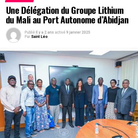
Une Délégation du Groupe Lithium
Saint Léo
du Mali au Port Autonome d’Abidjan
Publié
Il y a 2 ans
activé
9 janvier 2025
Par
Saint Léo