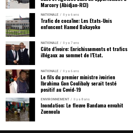
Marcory (Abidjan-RCI)
NATIONALE
Il y a 6 ans
Trafic de cocaïne: Les Etats-Unis
enfoncent Hamed Bakayoko
NATIONALE
Il y a 7 ans
Côte d’ivoire: Enrichissements et trafics
illégaux au sommet de l’Etat.
NATIONALE
Il y a 6 ans
Le fils du premier ministre ivoirien
Ibrahima Gon Coulibaly serait testé
positif au Covid-19
ENVIRONNEMENT
Il y a 8 ans
Inondation: Le fleuve Bandama envahit
Zuenoula