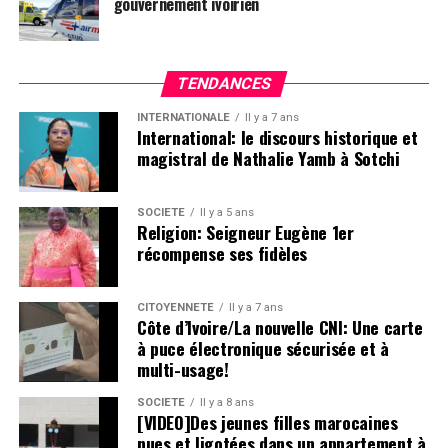
gouvernement ivoirien
TENDANCES
INTERNATIONALE
Il y a 7 ans
International: le discours historique et
magistral de Nathalie Yamb à Sotchi
SOCIETE
Il y a 5 ans
Religion: Seigneur Eugène 1er
récompense ses fidèles
CITOYENNETÉ
Il y a 7 ans
Côte d’Ivoire/La nouvelle CNI: Une carte
à puce électronique sécurisée et à
multi-usage!
SOCIETE
Il y a 8 ans
[VIDEO]Des jeunes filles marocaines
nues et ligotées dans un appartement à