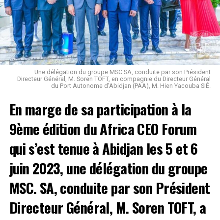
les meilleures conditions avec des infrastructures
modernes et sûres afin d’accompagner développement
des économies du Mali et de la Côte d’Ivoire.
Source: https://www.portabidjan.ci/fr/actualites/une-
delegation-du-groupe-lithium-du-mali-au-port-
autonome-dabidjan
Une délégation du groupe MSC SA, conduite par son Président
Directeur Général, M. Soren TOFT, en compagnie du Directeur Général
du Port Autonome d’Abidjan (PAA), M. Hien Yacouba SIÉ.
Saint Leo @Leadernewsci
En marge de sa participation à la
Facebook
Twitter
Email
WhatsApp
Telegram
Partager
9ème édition du Africa CEO Forum
qui s’est tenue à Abidjan les 5 et 6
Comments
juin 2023, une délégation du groupe
MSC. SA, conduite par son Président
comments
Directeur Général, M. Soren TOFT, a