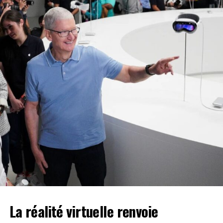
ports sont en développement, et ce développement ne
peut se faire sans armateurs mondiaux comme vous,
aussi bien en termes d’exploitation que
d’investissements. », a-t-il mentionné.
Les échanges ont porté sur les investissements réalisés
au port d’Abidjan sur la période 2012-2023 permettant la
modernisation des infrastructures et équipements pour un
regain de compétitivité. Il a également été question des
projets visant à projeter durablement le port dans l’avenir.
À ce propos, M. Hien SIÉ a évoqué deux principaux projets.
Le premier, à savoir le projet de barging, vise à terme à
décongestionner les voies de desserte du port, à réduire
la circulation des poids lourds sur les voies de circulation
urbaines, et à diminuer les nuisances causées par leur fait.
Le second projet, en l’occurrence celui de la construction
du chemin de fer, vise, quant à lui, à améliorer la
connectivité du port d’Abidjan et à renforcer les voies de
La
réalité virtuelle
renvoie
desserte routière, en vue d’accroître les performances
portuaires d’Abidjan.