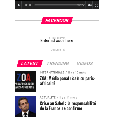
00:00
02:22
FACEBOOK
PUBLICITÉ
Enter ad code here
PUBLICITÉ
LATEST
TRENDING
VIDEOS
INTERNATIONALE
Il y a 10 mois
ZOA: Média panafricain ou paris-
africain?
ACTUALITÉ
Il y a 11 mois
Crise au Sahel : la responsabilité
de la France se confirme