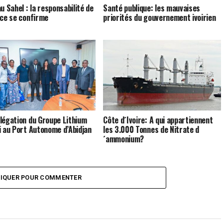
u Sahel : la responsabilité de
Santé publique: les mauvaises
nce se confirme
priorités du gouvernement ivoirien
légation du Groupe Lithium
Côte d´Ivoire: A qui appartiennent
i au Port Autonome d’Abidjan
les 3.000 Tonnes de Nitrate d
´ammonium?
LIQUER POUR COMMENTER