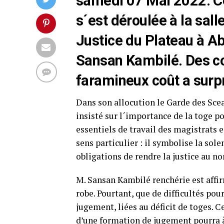
samedi 07 Mai 2022. C
s´est déroulée à la sal
Justice du Plateau à Ab
Sansan Kambilé. Des co
faramineux coût a surpri
Dans son allocution le Garde des Scea
insisté sur l´importance de la toge p
essentiels de travail des magistrats 
sens particulier : il symbolise la sole
obligations de rendre la justice au n
M. Sansan Kambilé renchérie est affirm
robe. Pourtant, que de difficultés pou
jugement, liées au déficit de toges. 
d’une formation de jugement pourra à