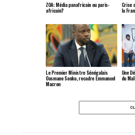
ZOA: Média panafricain ou paris-
Crise a
africain?
la Fra
Le Premier Ministre Sénégalais
Une Dé
Ousmane Sonko, recadre Emmanuel
du Mal
Macron
C