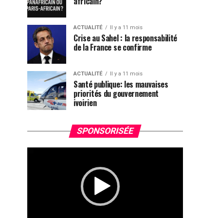
africain?
ACTUALITÉ
Il y a 11 mois
Crise au Sahel : la responsabilité
de la France se confirme
ACTUALITÉ
Il y a 11 mois
Santé publique: les mauvaises
priorités du gouvernement
ivoirien
Lecteur
SPONSORISÉE
vidéo