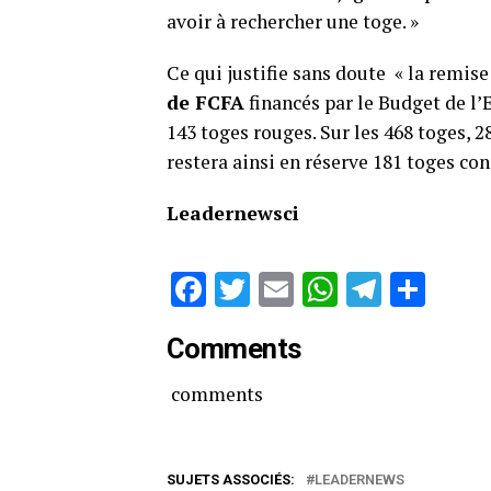
avoir à rechercher une toge. »
Ce qui justifie sans doute « la remise
de FCFA
financés par le Budget de l’
143 toges rouges. Sur les 468 toges, 2
restera ainsi en réserve 181 toges con
Leadernewsci
Facebook
Twitter
Email
WhatsAp
Telegr
Par
Comments
comments
SUJETS ASSOCIÉS:
LEADERNEWS