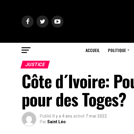
ACCUEIL
POLITIQUE
JUSTICE
Côte d´Ivoire: Po
pour des Toges?
Publié
Il y a 4 ans
activé
7 mai 2022
Par
Saint Léo