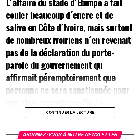
L´affaire du stade d´Ebimpé a fait
couler beaucoup d´encre et de
salive en Côte d´Ivoire, mais surtout
de nombreux ivoiriens n´en revenait
pas de la déclaration du porte-
parole du gouvernement qu
affirmait péremptoirement que
personne ne sera sanctionnée pour
une pluie exceptionnelle. Le
Président du parti politique ivoirien
CONTINUER LA LECTURE
Alternative Nouvelle pour la Côte d
ABONNEZ-VOUS À NOTRE NEWSLETTER
´Ivoire a dans une lettre ouverte