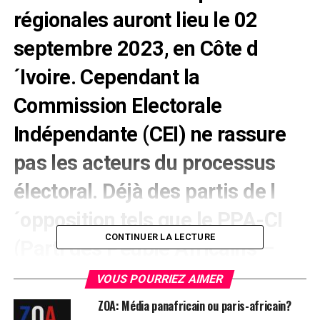
régionales auront lieu le 02
septembre 2023, en Côte d
´Ivoire. Cependant la
Commission Electorale
Indépendante (CEI) ne rassure
pas les acteurs du processus
électoral. Déjà des partis de l
´opposition tels que le PPA-CI
CONTINUER LA LECTURE
(Parti des Peuple Africains –
Cõte d´Ivoire) et le Parti
VOUS POURRIEZ AIMER
Démocratique de Côte d´Ivoire
ZOA: Média panafricain ou paris-africain?