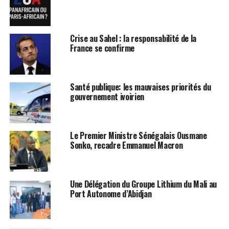
(PDCI) ont dénoncé des cas d
´incongruités sur la liste
Crise au Sahel : la responsabilité de la
France se confirme
électorale provisoire fournie par
la CEI. Dans le même temps l
Santé publique: les mauvaises priorités du
´ancien président de la
gouvernement ivoirien
république Laurent Gbagbo
radié de la liste reclame sa
Le Premier Ministre Sénégalais Ousmane
Sonko, recadre Emmanuel Macron
réintégration. le mouvement
politique Allternative Nouvelle
Une Délégation du Groupe Lithium du Mali au
inquiet des tensions naissantes,
Port Autonome d’Abidjan
interpelle les différentes parties