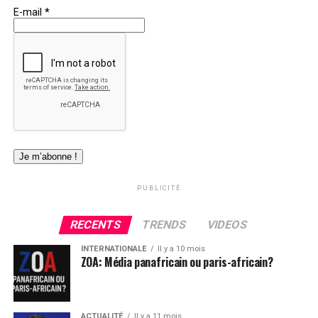
E-mail
*
adressée au président de la
République monsieur Alassane
Ouattara demandé le limogeage du
Ministre des sports.
Ci-dessous l´integralité de sa missive à attention de au
Chef de l´État, Son Excellence Monsieur Alassane
Ouattara.
PUBLICITÉ
Objet : Demande de Limogeage du ministre des
Sports de Côte d’Ivoire
RECENTS
TRENDS
VIDEOS
INTERNATIONALE
Il y a 10 mois
Excellence, Monsieur le Président,
ZOA: Média panafricain ou paris-africain?
La construction du Stade Olympique Alassane Ouattara
d’Ebimpé, officiellement inauguré le 3 octobre 2020, a
ACTUALITÉ
Il y a 11 mois