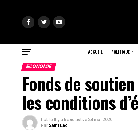
ACCUEIL
POLITIQUE
ECONOMIE
Fonds de soutien 
les conditions d’é
Publié
Il y a 6 ans
activé
28 mai 2020
Par
Saint Léo