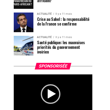
africain?
ACTUALITÉ
Il y a 11 mois
Crise au Sahel : la responsabilité
de la France se confirme
ACTUALITÉ
Il y a 11 mois
Santé publique: les mauvaises
priorités du gouvernement
ivoirien
Lecteur
SPONSORISÉE
vidéo