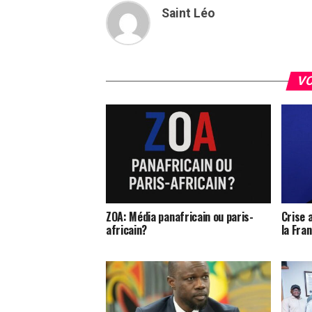
Saint Léo
VO
ZOA: Média panafricain ou paris-
Crise a
africain?
la Fra