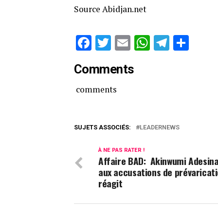
Source Abidjan.net
Facebook
Twitter
Email
WhatsAp
Telegr
Par
Comments
comments
SUJETS ASSOCIÉS:
LEADERNEWS
À NE PAS RATER !
Affaire BAD: Akinwumi Adesin
aux accusations de prévaricat
réagit