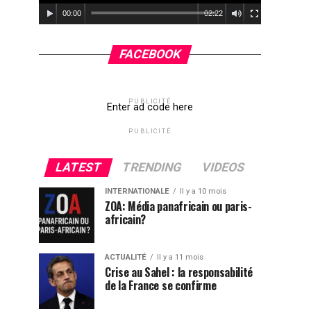
00:00
02:22
FACEBOOK
PUBLICITÉ
Enter ad code here
PUBLICITÉ
LATEST
TRENDING
VIDEOS
INTERNATIONALE
Il y a 10 mois
ZOA: Média panafricain ou paris-
africain?
ACTUALITÉ
Il y a 11 mois
Crise au Sahel : la responsabilité
de la France se confirme