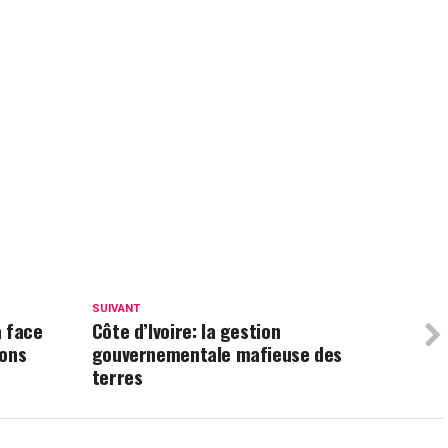
p
am
tager
SUIVANT
a face
Côte d’Ivoire: la gestion
ions
gouvernementale mafieuse des
terres