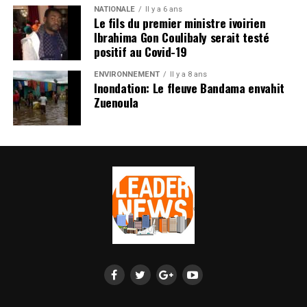
NATIONALE
Il y a 6 ans
Le fils du premier ministre ivoirien
Ibrahima Gon Coulibaly serait testé
positif au Covid-19
ENVIRONNEMENT
Il y a 8 ans
Inondation: Le fleuve Bandama envahit
Zuenoula