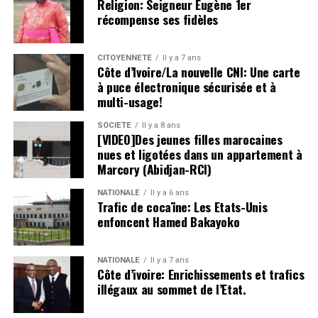
Religion: Seigneur Eugène 1er
récompense ses fidèles
CITOYENNETÉ
Il y a 7 ans
Côte d’Ivoire/La nouvelle CNI: Une carte
à puce électronique sécurisée et à
multi-usage!
SOCIETE
Il y a 8 ans
[VIDEO]Des jeunes filles marocaines
nues et ligotées dans un appartement à
Marcory (Abidjan-RCI)
NATIONALE
Il y a 6 ans
Trafic de cocaïne: Les Etats-Unis
enfoncent Hamed Bakayoko
NATIONALE
Il y a 7 ans
Côte d’ivoire: Enrichissements et trafics
illégaux au sommet de l’Etat.