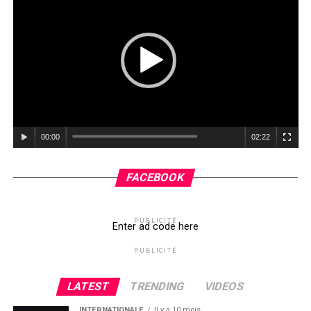
sécurité du Sahel.
C’est enfin le lieu de rappeler au Président Macron que
si les soldats Africains, quelquefois mobilisés de force,
maltraités et finalement trahis, ne s’étaient pas
déployés lors la deuxième guerre mondiale pour
défendre la France, celle-ci serait, peut être aujourd’hui
encore, Allemande. »
00:00
02:22
Saint Leo @Leadernewsci
FACEBOOK
Facebook
Twitter
Email
WhatsApp
Telegram
Partager
PUBLICITÉ
Comments
Enter ad code here
PUBLICITÉ
comments
LATEST
TRENDING
VIDEOS
INTERNATIONALE
Il y a 10 mois