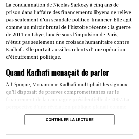
La condamnation de Nicolas Sarkozy à cinq ans de
Présenter ZOA comme un média « par les jeunes
prison dans l’affaire des financements libyens ne relève
Africains » quand il est financé et piloté en arrière-plan
pas seulement d’un scandale politico-financier. Elle agit
par l’État français est une insulte à l’intelligence de
comme un miroir brutal de l’histoire récente : la guerre
cette jeunesse africaine qui réclame avant tout
de 2011 en Libye, lancée sous l’impulsion de Paris,
autonomie et souveraineté.
n’était pas seulement une croisade humanitaire contre
Cette démarche trahit une profonde condescendance :
Kadhafi. Elle portait aussi les relents d’une opération
celle d’un pays qui se croit encore indispensable à
d’étouffement politique.
l’Afrique, alors même que les peuples africains
Quand Kadhafi menaçait de parler
réclament haut et fort de parler pour eux-mêmes.
Une stratégie désespérée face à la perte
À l’époque, Mouammar Kadhafi multipliait les signaux
qu’il disposait de preuves compromettantes sur le
de crédibilité
financement de la campagne présidentielle de 2007. La
perspective d’une révélation publique planait comme
En réalité, ZOA n’est qu’un pansement sur une
une épée de Damoclès sur l’Élysée. L’intervention
hémorragie. Face au discrédit total de France 24 et RFI,
CONTINUER LA LECTURE
militaire, sous couvert de protéger la population civile, a
accusés d’être des relais de propagande française et
eu pour conséquence directe de réduire au silence un
bannis dans plusieurs pays africains, Paris tente une
dirigeant devenu trop gênant.