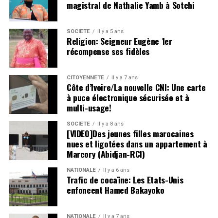
magistral de Nathalie Yamb à Sotchi
SOCIETE
Il y a 5 ans
Religion: Seigneur Eugène 1er
récompense ses fidèles
CITOYENNETÉ
Il y a 7 ans
Côte d’Ivoire/La nouvelle CNI: Une carte
à puce électronique sécurisée et à
multi-usage!
SOCIETE
Il y a 8 ans
[VIDEO]Des jeunes filles marocaines
nues et ligotées dans un appartement à
Marcory (Abidjan-RCI)
NATIONALE
Il y a 6 ans
Trafic de cocaïne: Les Etats-Unis
enfoncent Hamed Bakayoko
NATIONALE
Il y a 7 ans