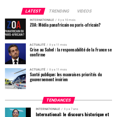
comments
LATEST
TRENDING
VIDEOS
INTERNATIONALE
Il y a 10 mois
ZOA: Média panafricain ou paris-africain?
ACTUALITÉ
Il y a 11 mois
Crise au Sahel : la responsabilité de la France se
confirme
ACTUALITÉ
Il y a 11 mois
Santé publique: les mauvaises priorités du
gouvernement ivoirien
TENDANCES
INTERNATIONALE
Il y a 7 ans
International: le discours historique et