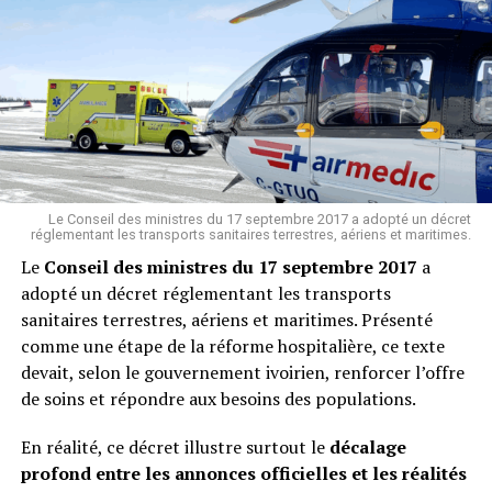
libyens et par l’absence d’un État central fort à Tripoli.
SUJETS ASSOCIÉS:
LEADERNEWS
Résultat : une décennie plus tard, la région s’enfonce
SUIVANT
toujours dans une spirale de violences et de coups
Côte d´Ivoire/Covid-19: Le Nombre de personnes
d’État militaires.
infectées continue d´augmenter
Un verdict qui éclaire le passé
À NE PAS RATER !
Azaguié : une école s’effondre le jour de l’examen
En condamnant Sarkozy, la justice française met en
lumière l’arrière-plan douteux d’une politique
Le Conseil des ministres du 17 septembre 2017 a adopté un décret
Jean Pastore
réglementant les transports sanitaires terrestres, aériens et maritimes.
étrangère dont les conséquences continuent de ravager
Le
Conseil des ministres du 17 septembre 2017
a
l’Afrique. Loin d’être un simple épisode judiciaire, ce
adopté un décret réglementant les transports
verdict souligne la responsabilité historique de la France
sanitaires terrestres, aériens et maritimes. Présenté
: celle d’avoir ouvert la boîte de Pandore libyenne pour
comme une étape de la réforme hospitalière, ce texte
des raisons où l’intérêt général se confondait avec des
devait, selon le gouvernement ivoirien, renforcer l’offre
calculs personnels.
de soins et répondre aux besoins des populations.
En réalité, ce décret illustre surtout le
décalage
Le Sahel paie aujourd’hui le prix d’une intervention dont
profond entre les annonces officielles et les réalités
la sincérité humanitaire apparaît de plus en plus