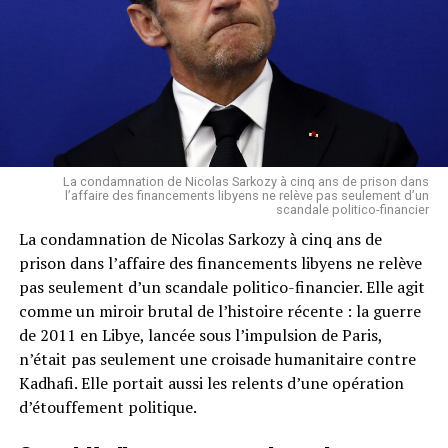
avoir reçu, après huit mois de discussions, une lettre
d’Iyad Ag Ghali dans laquelle ce dernier annonce «
l’arrêt des attaques sur toute l’étendue du territoire
»[12],[13]. Mais Ansar Dine dément ces déclarations le 2
novembre[14],[15].
Après avoir soutenu Ibrahim Boubacar Keïta, Mahmoud
Dicko passe dans l’opposition vers fin 2017[9]. À son
La condamnation de Nicolas Sarkozy à cinq ans de prison dans
appel, 30 000 à 50 000 personnes manifestent contre le
l’affaire des financements libyens ne relève pas seulement d’un
scandale politico-financier
gouvernement à Bamako le 5 avril 2019[9]. Le 7
La condamnation de Nicolas Sarkozy à cinq ans de
septembre 2019, alors que des ambitions présidentielles
prison dans l’affaire des financements libyens ne relève
lui sont prêtées, il lance la Coordination des
pas seulement d’un scandale politico-financier. Elle agit
mouvements, associations et sympathisants (CMAS), un
comme un miroir brutal de l’histoire récente : la guerre
mouvement politique qui suit sa ligne islamiste[1].
de 2011 en Libye, lancée sous l’impulsion de Paris,
n’était pas seulement une croisade humanitaire contre
En juin 2020, sa CMAS s’unit à une large plateforme
Kadhafi. Elle portait aussi les relents d’une opération
d’opposition, le Mouvement du 5 juin-Rassemblement
d’étouffement politique.
des Forces Patriotiques (M5-RFP). Selon l’analyse de Aly
Tounkara, « Beaucoup d’opposants qui n’auraient eu