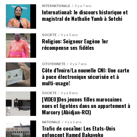
INTERNATIONALE
Il y a 7 ans
International: le discours historique et
magistral de Nathalie Yamb à Sotchi
SOCIETE
Il y a 5 ans
Religion: Seigneur Eugène 1er
récompense ses fidèles
CITOYENNETÉ
Il y a 7 ans
Côte d’Ivoire/La nouvelle CNI: Une carte
à puce électronique sécurisée et à
multi-usage!
SOCIETE
Il y a 8 ans
[VIDEO]Des jeunes filles marocaines
nues et ligotées dans un appartement à
Marcory (Abidjan-RCI)
NATIONALE
Il y a 6 ans
Trafic de cocaïne: Les Etats-Unis
enfoncent Hamed Bakayoko