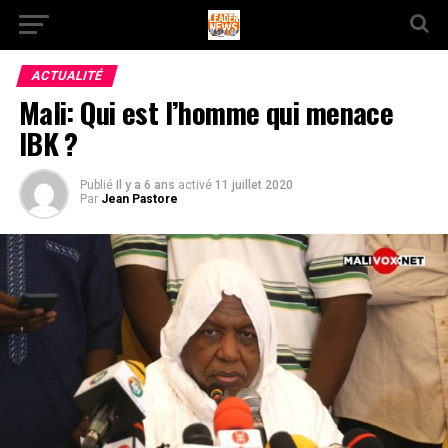
ACTUALITÉ
Mali: Qui est l’homme qui menace
IBK ?
Publié
Il y a 6 ans
activé
11 juillet 2020
Par
Jean Pastore