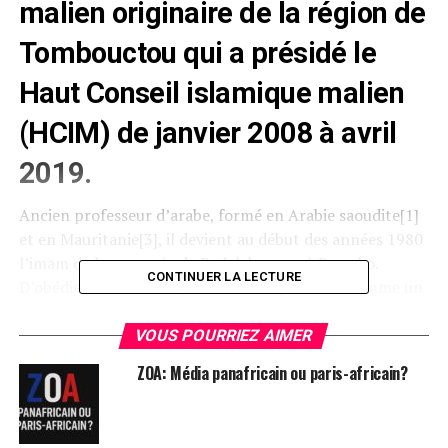
malien originaire de la région de
Tombouctou qui a présidé le
Haut Conseil islamique malien
(HCIM) de janvier 2008 à avril
2019.
Ancien professeur d’arabe, formé en Arabie saoudite[1]
et en Mauritanie[3], il devient au début des années 1980
l’imam de la mosquée de Badalabougou à Bamako.
CONTINUER LA LECTURE
D’obédience salafiste quiétiste, il se présente comme un
sunnite et récuse le terme de wahabite[4]. Il a été
secrétaire général de l’Association Malienne pour
VOUS POURRIEZ AIMER
l’Unité et la Progrès de l’Islam (AMUPI), courroie de
ZOA: Média panafricain ou paris-africain?
transmission du parti unique de l’ancien dictateur
Moussa Traoré[5] et Premier Secrétaire sortant aux
Affaires religieuses