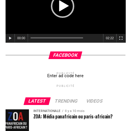
00:00
02:22
FACEBOOK
PUBLICITÉ
Enter ad code here
PUBLICITÉ
LATEST
TRENDING
VIDEOS
INTERNATIONALE
Il y a 10 mois
ZOA: Média panafricain ou paris-africain?