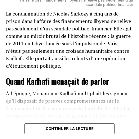
l’affaire des financements libyens ne relève pas seulement d’un
scandale politico-financier
La condamnation de Nicolas Sarkozy à cinq ans de
prison dans l’affaire des financements libyens ne relève
SUJETS ASSOCIÉS:
ALASSANE OUATTARA
CÔTE D'IVOIRE
FRANCE
LEADERNEWS
NATHALIE YAMB
pas seulement d’un scandale politico-financier. Elle agit
comme un miroir brutal de l’histoire récente : la guerre
SUIVANT
Côte d’Ivoire: Voici Alain Ekissi, le Député hors-la-loi
de 2011 en Libye, lancée sous l’impulsion de Paris,
d’Azaguié
n’était pas seulement une croisade humanitaire contre
Kadhafi. Elle portait aussi les relents d’une opération
À NE PAS RATER !
Mali: Paris sur la bonne voie
d’étouffement politique.
Quand Kadhafi menaçait de parler
Herve Christ
À l’époque, Mouammar Kadhafi multipliait les signaux
qu’il disposait de preuves compromettantes sur le
financement de la campagne présidentielle de 2007. La
perspective d’une révélation publique planait comme
une épée de Damoclès sur l’Élysée. L’intervention
CONTINUER LA LECTURE
militaire, sous couvert de protéger la population civile, a
eu pour conséquence directe de réduire au silence un