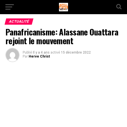
ACTUALITÉ
Panafricanisme: Alassane Ouattara
rejoint le mouvement
Publié
Il y a 4 ans
activé
15 décembre 2022
Par
Herve Christ