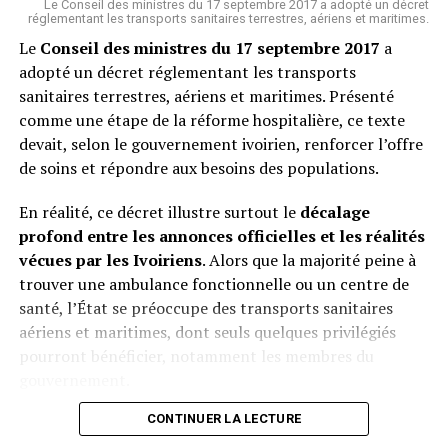
lumière l’arrière-plan douteux d’une politique
Le Conseil des ministres du 17 septembre 2017 a adopté un décret
réglementant les transports sanitaires terrestres, aériens et maritimes.
étrangère dont les conséquences continuent de ravager
Le
Conseil des ministres du 17 septembre 2017
a
l’Afrique. Loin d’être un simple épisode judiciaire, ce
adopté un décret réglementant les transports
verdict souligne la responsabilité historique de la France
sanitaires terrestres, aériens et maritimes. Présenté
: celle d’avoir ouvert la boîte de Pandore libyenne pour
comme une étape de la réforme hospitalière, ce texte
des raisons où l’intérêt général se confondait avec des
devait, selon le gouvernement ivoirien, renforcer l’offre
calculs personnels.
de soins et répondre aux besoins des populations.
En réalité, ce décret illustre surtout le
décalage
Le Sahel paie aujourd’hui le prix d’une intervention dont
profond entre les annonces officielles et les réalités
la sincérité humanitaire apparaît de plus en plus
vécues par les Ivoiriens
. Alors que la majorité peine à
discutable. Et si la justice française juge l’homme
trouver une ambulance fonctionnelle ou un centre de
Sarkozy, c’est bien la mémoire collective qui juge la
santé, l’État se préoccupe des transports sanitaires
stratégie française en Libye : un engrenage tragique
aériens et maritimes, dont seuls quelques privilégiés
dont l’Afrique ne s’est toujours pas remise.
pourront bénéficier, notamment les membres du
gouvernement.
Herve Christ
CONTINUER LA LECTURE
Pendant que les hôpitaux publics souffrent d’un