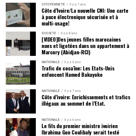
CITOYENNETÉ
Il y a 7 ans
Côte d’Ivoire/La nouvelle CNI: Une carte
à puce électronique sécurisée et à
multi-usage!
SOCIETE
Il y a 8 ans
[VIDEO]Des jeunes filles marocaines
nues et ligotées dans un appartement à
Marcory (Abidjan-RCI)
NATIONALE
Il y a 6 ans
Trafic de cocaïne: Les Etats-Unis
enfoncent Hamed Bakayoko
NATIONALE
Il y a 7 ans
Côte d’ivoire: Enrichissements et trafics
illégaux au sommet de l’Etat.
NATIONALE
Il y a 6 ans
Le fils du premier ministre ivoirien
Ibrahima Gon Coulibaly serait testé