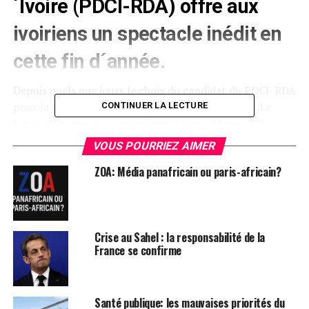
´Ivoire (PDCI-RDA) offre aux
ivoiriens un spectacle inédit en
cette fin d´année.
Depuis quels que jours le choix du candidat du PDCI-RDA
pour la présidentielle semble se faire dans la rue. Le
CONTINUER LA LECTURE
Deux concurrents, le président Tidjane Thiam et le
Deputé de Dabakala Jean Louis Billion se livrent bataille
VOUS POURRIEZ AIMER
par média interposé.
ZOA: Média panafricain ou paris-africain?
Pour l´honorable Jean-Louis Billon, le meilleur candidat
du PDCI-RDA pour la Présidentielle de 2025 , n´est autre
que lui: » Je pense que je suis le mieux outillé pour
remporter une élection « , a-t-il affirmé lors d´un
Crise au Sahel : la responsabilité de la
France se confirme
entretien à » Sans Réserve « , une émission de la
Nouvelle chaîne ivoirienne ( NCI) diffusée le jeudi 12
décembre 2024.
Santé publique: les mauvaises priorités du