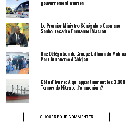
gouvernement ivoirien
Billon est catégorique, le président du Parti
démocratique de Côte d’Ivoire ( PDCI), Tidjane Thiam ne
peut pas remporter une élection à cause de son absence
trop longue du pays.
Le Premier Ministre Sénégalais Ousmane
Sonko, recadre Emmanuel Macron
En attendant, la convention d´investiture du candidat
du PDCI-RDA, Billon rassure les militants et ses
sympathisants qu´il repondra à la convocation qui lui a
Une Délégation du Groupe Lithium du Mali au
été adressé par le conseil de discipline de son parti.
Port Autonome d’Abidjan
Saint Leo
Côte d´Ivoire: A qui appartiennent les 3.000
Tonnes de Nitrate d´ammonium?
Facebook
Twitter
Email
WhatsApp
Telegram
Partager
CLIQUER POUR COMMENTER
Comments