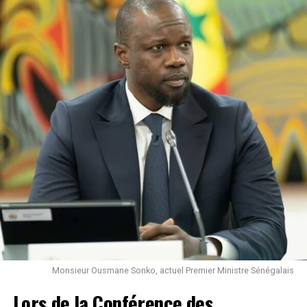
toujours dans une spirale de violences et de coups
Un sabotage maquillé en innovation
d’État militaires.
ZOA n’est pas un média panafricain. C’est une tentative
Un verdict qui éclaire le passé
de sabotage idéologique, une manœuvre désespérée
pour détourner la jeunesse africaine de ses vraies luttes.
En condamnant Sarkozy, la justice française met en
lumière l’arrière-plan douteux d’une politique
Le panafricanisme ne se décrète pas depuis Paris. Il ne
étrangère dont les conséquences continuent de ravager
se construit pas avec l’argent ni les intentions d’un État
l’Afrique. Loin d’être un simple épisode judiciaire, ce
qui a toujours défendu ses intérêts au détriment de
verdict souligne la responsabilité historique de la France
l’Afrique.
: celle d’avoir ouvert la boîte de Pandore libyenne pour
des raisons où l’intérêt général se confondait avec des
La jeunesse africaine n’a pas besoin de ZOA. Elle a besoin
calculs personnels.
de ses propres voix, ses propres plateformes et sa
propre narration, indépendante de toute tutelle
coloniale ou néocoloniale.
Le Sahel paie aujourd’hui le prix d’une intervention dont
la sincérité humanitaire apparaît de plus en plus
En un mot, ZOA n’est pas la voix des Africains, c’est l
Monsieur Ousmane Sonko, actuel Premier Ministre Sénégalais
discutable. Et si la justice française juge l’homme
écho d’une françafrique agonisante qui refuse de mourir.
Lors de la Conférence des
Sarkozy, c’est bien la mémoire collective qui juge la