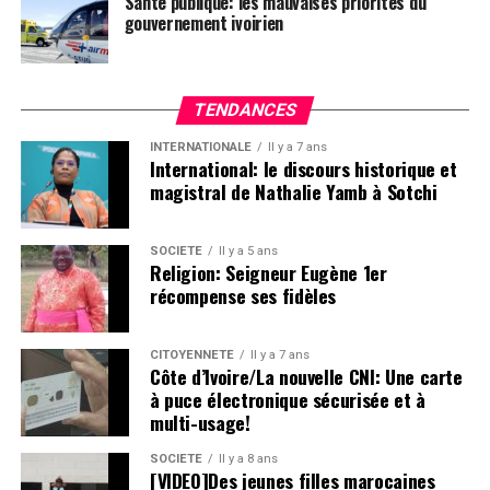
Santé publique: les mauvaises priorités du
gouvernement ivoirien
TENDANCES
INTERNATIONALE
Il y a 7 ans
International: le discours historique et
magistral de Nathalie Yamb à Sotchi
SOCIETE
Il y a 5 ans
Religion: Seigneur Eugène 1er
récompense ses fidèles
CITOYENNETÉ
Il y a 7 ans
Côte d’Ivoire/La nouvelle CNI: Une carte
à puce électronique sécurisée et à
multi-usage!
SOCIETE
Il y a 8 ans
[VIDEO]Des jeunes filles marocaines