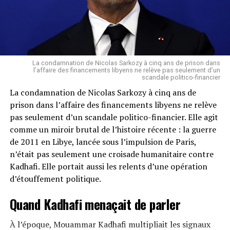
La condescendance éternelle
ZOA illustre une fois de plus le réflexe paternaliste
français : dicter à l’Afrique ce qu’elle doit penser,
comment elle doit s’informer et à travers quels canaux
La condamnation de Nicolas Sarkozy à cinq ans de prison dans
elle doit s’exprimer.
l’affaire des financements libyens ne relève pas seulement d’un
scandale politico-financier
La condamnation de Nicolas Sarkozy à cinq ans de
Présenter ZOA comme un média « par les jeunes
prison dans l’affaire des financements libyens ne relève
Africains » quand il est financé et piloté en arrière-plan
pas seulement d’un scandale politico-financier. Elle agit
par l’État français est une insulte à l’intelligence de
comme un miroir brutal de l’histoire récente : la guerre
cette jeunesse africaine qui réclame avant tout
de 2011 en Libye, lancée sous l’impulsion de Paris,
autonomie et souveraineté.
n’était pas seulement une croisade humanitaire contre
Cette démarche trahit une profonde condescendance :
Kadhafi. Elle portait aussi les relents d’une opération
celle d’un pays qui se croit encore indispensable à
d’étouffement politique.
l’Afrique, alors même que les peuples africains
Quand Kadhafi menaçait de parler
réclament haut et fort de parler pour eux-mêmes.
Une stratégie désespérée face à la perte
À l’époque, Mouammar Kadhafi multipliait les signaux