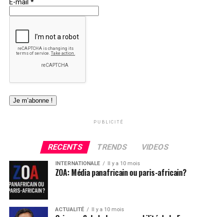
E-mail
*
indiquant que plusieurs de ces pays « ne voulaient pas
enlever l’armée française ni la réorganiser ». A la suite
de cette sortie jugée irrespectueuse et irresponsables
par plusieurs analystes politiques, le Premier Ministre
Sénégalais Ousmane Sonko a réagi pour à porter un
démenti cinglant, recadrant de ce fait le président
français.
Selon Monsieur Sonko » Le Président Emanuel Macron
a affirmé aujourd’hui que le départ annoncé des bases
françaises aurait été négocié entre les pays africains qui
PUBLICITÉ
l’ont décrété et la France. Il poursuit en estimant que
c’est par simple commodité et par politesse que la
RECENTS
TRENDS
VIDEOS
France a consenti la primeur de l’annonce à ces pays
INTERNATIONALE
Il y a 10 mois
africains.
ZOA: Média panafricain ou paris-africain?
Je tiens à dire que, dans le cas du Sénégal, cette
affirmation est totalement erronée. Aucune discussion
ou négociation n’a eu lieu à ce jour et la décision prise
ACTUALITÉ
Il y a 10 mois