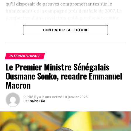
qu’il disposait de preuves compromettantes sur le
de crédibilité
financement de la campagne présidentielle de 2007. La
perspective d’une révélation publique planait comme
En réalité, ZOA n’est qu’un pansement sur une
une épée de Damoclès sur l’Élysée. L’intervention
hémorragie. Face au discrédit total de France 24 et RFI,
CONTINUER LA LECTURE
militaire, sous couvert de protéger la population civile, a
accusés d’être des relais de propagande française et
eu pour conséquence directe de réduire au silence un
bannis dans plusieurs pays africains, Paris tente une
dirigeant devenu trop gênant.
opération de camouflage.
INTERNATIONALE
Le chaos libyen, matrice de l’instabilité
Changer le nom, cibler les jeunes et jouer la carte du
Le Premier Ministre Sénégalais
numérique n’effacera pas la vérité : il s’agit toujours
au Sahel
Ousmane Sonko, recadre Emmanuel
d’un instrument d’influence, d’un prolongement de la
Macron
diplomatie française.
La disparition du régime a plongé la Libye dans un vide
sécuritaire total. Armes en circulation libre, milices
ZOA ne cherche pas à renforcer le panafricanisme, mais
incontrôlées, réseaux criminels renforcés : ce chaos a
Publié
Il y a 2 ans
activé
10 janvier 2025
à le vider de son sens, à en proposer une version
Par
Saint Léo
rejailli sur tout le Sahel. Du Mali au Burkina Faso, les
édulcorée et inoffensive pour neutraliser le véritable
groupes armés ont prospéré, alimentés par les stocks
mouvement panafricaniste qui gagne du terrain partout
libyens et par l’absence d’un État central fort à Tripoli.
sur le continent.
Résultat : une décennie plus tard, la région s’enfonce