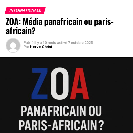
comments
INTERNATIONALE
ZOA: Média panafricain ou paris-
africain?
SUJETS ASSOCIÉS:
LEADERNEWS
SUIVANT
Publié
Il y a 10 mois
activé
7 octobre 2025
Présidentielle 2025/RHDP: Alassane Ouattara est-il
Par
Herve Christ
candidat effectif ?
À NE PAS RATER !
Côte d´ivoire, comment Alassane Ouattara va verrouiller
2025?
Saint Léo