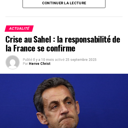
CONTINUER LA LECTURE
C’est un combat, une idéologie née dans la douleur des
luttes contre l’esclavage, la colonisation et le
néocolonialisme. Il a porté les voix de Nkrumah,
Sankara, Lumumba, Kadhafi et de tant d’autres figures
ACTUALITÉ
qui ont rêvé d’une Afrique unie et souveraine.
Crise au Sahel : la responsabilité de
la France se confirme
Que la France, ancienne puissance coloniale, ose
aujourd’hui brandir ce mot pour vendre son projet ZOA
est une provocation historique. Car n’est-ce pas cette
Publié
Il y a 10 mois
activé
25 septembre 2025
Par
Herve Christ
même France qui, en 2011, a été l’un des acteurs
majeurs de la chute et de l’assassinat de Mouammar
Kadhafi, dont les ambitions panafricaines effrayaient
l’Occident ?
Comment peut-elle, après avoir contribué à détruire
l’un des projets d’unité africaine les plus concrets de
notre époque, prétendre aujourd’hui défendre un média
« panafricain » ?