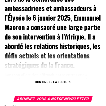
Herve Christ
stratégie française en Libye : un engrenage tragique
ambassadrices et ambassadeurs à
dont l’Afrique ne s’est toujours pas remise.
l’Élysée le 6 janvier 2025, Emmanuel
Facebook
Twitter
Email
WhatsApp
Telegram
Partager
Herve Christ
Macron a consacré une large partie
Comments
Facebook
Twitter
Email
WhatsApp
Telegram
Partager
de son intervention à l’Afrique. Il a
abordé les relations historiques, les
Comments
comments
défis actuels et les orientations
comments
stratégiques de la France.
Dans son allocution affirmait entre outres que «
qu’aucun pays africain ne serait aujourd’hui souverain, si
CONTINUER LA LECTURE
la France ne s’était déployée » ou encore « Nous avons
proposé aux chefs d’État africains de réorganiser notre
présence », Il expliquait également “Comme on est très
ABONNEZ-VOUS À NOTRE NEWSLETTER
polis, on leur a laissé la primauté de l’annonce »,