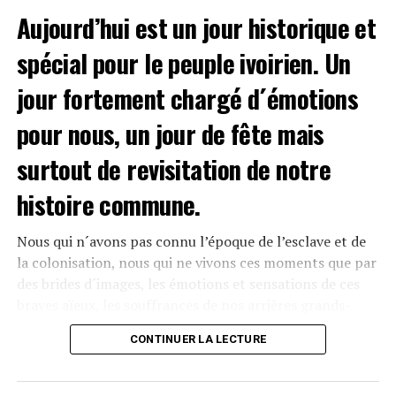
26 jeunes filles.
Aujourd’hui est un jour historique et
Nadege Yede compte participer à la rupture du jeûne
des musulmans du leboutou, par la distribution de
spécial pour le peuple ivoirien. Un
collations dans les gares et quartiers défavorisés de la
jour fortement chargé d´émotions
ville sur 3 jours à 300 familles.
pour nous, un jour de fête mais
Leopold VII Abrotchi
surtout de revisitation de notre
Facebook
Twitter
Email
WhatsApp
Telegram
Partager
histoire commune.
Comments
Nous qui n´avons pas connu l’époque de l’esclave et de
la colonisation, nous qui ne vivons ces moments que par
des brides d´images, les émotions et sensations de ces
comments
braves aïeux, les souffrances de nos arrières grands-
parents, qui depuis les années 1500 ont connu la
CONTINUER LA LECTURE
deshumanisante traite négrière et le crime contre l
SUJETS ASSOCIÉS:
´humanité de l’esclavage.
SUIVANT