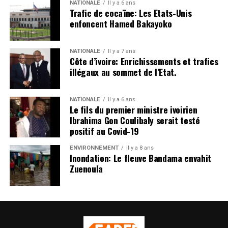
NATIONALE
Il y a 6 ans
Trafic de cocaïne: Les Etats-Unis
enfoncent Hamed Bakayoko
NATIONALE
Il y a 7 ans
Côte d’ivoire: Enrichissements et trafics
illégaux au sommet de l’Etat.
NATIONALE
Il y a 6 ans
Le fils du premier ministre ivoirien
Ibrahima Gon Coulibaly serait testé
positif au Covid-19
ENVIRONNEMENT
Il y a 8 ans
Inondation: Le fleuve Bandama envahit
Zuenoula