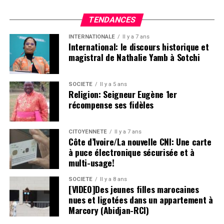
TENDANCES
INTERNATIONALE
Il y a 7 ans
International: le discours historique et
magistral de Nathalie Yamb à Sotchi
SOCIETE
Il y a 5 ans
Religion: Seigneur Eugène 1er
récompense ses fidèles
CITOYENNETÉ
Il y a 7 ans
Côte d’Ivoire/La nouvelle CNI: Une carte
à puce électronique sécurisée et à
multi-usage!
SOCIETE
Il y a 8 ans
[VIDEO]Des jeunes filles marocaines
nues et ligotées dans un appartement à
Marcory (Abidjan-RCI)