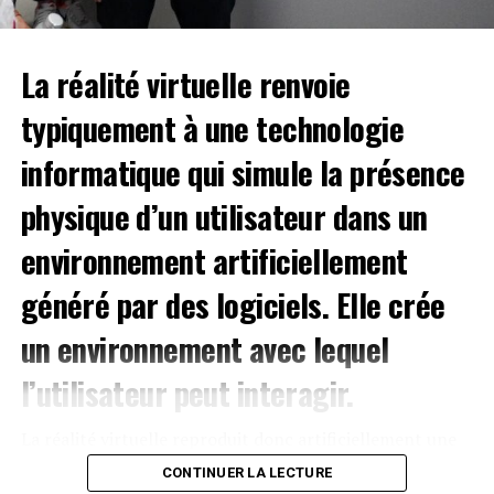
MSNBC finishes first in primetime basic cable for first
time ever
À NE PAS RATER !
La
réalité virtuelle
renvoie
3 Ways to make your business presentation more
relatable
typiquement à une technologie
informatique qui simule la présence
Herve Christ
physique d’un utilisateur dans un
environnement artificiellement
généré par des logiciels. Elle crée
un environnement avec lequel
l’utilisateur peut interagir.
La réalité virtuelle reproduit donc artificiellement une
expérience sensorielle, qui peut inclure la vue,
CONTINUER LA LECTURE
le toucher, l’ouïe et l’odorat.