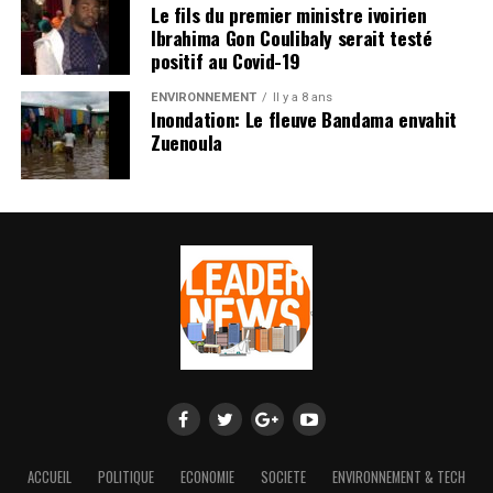
Le fils du premier ministre ivoirien
Ibrahima Gon Coulibaly serait testé
positif au Covid-19
ENVIRONNEMENT
Il y a 8 ans
Inondation: Le fleuve Bandama envahit
Zuenoula
ACCUEIL
POLITIQUE
ECONOMIE
SOCIETE
ENVIRONNEMENT & TECH