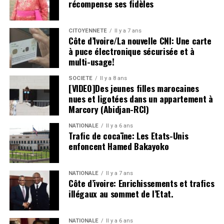
récompense ses fidèles
CITOYENNETÉ
Il y a 7 ans
Côte d’Ivoire/La nouvelle CNI: Une carte
à puce électronique sécurisée et à
multi-usage!
SOCIETE
Il y a 8 ans
[VIDEO]Des jeunes filles marocaines
nues et ligotées dans un appartement à
Marcory (Abidjan-RCI)
NATIONALE
Il y a 6 ans
Trafic de cocaïne: Les Etats-Unis
enfoncent Hamed Bakayoko
NATIONALE
Il y a 7 ans
Côte d’ivoire: Enrichissements et trafics
illégaux au sommet de l’Etat.
NATIONALE
Il y a 6 ans