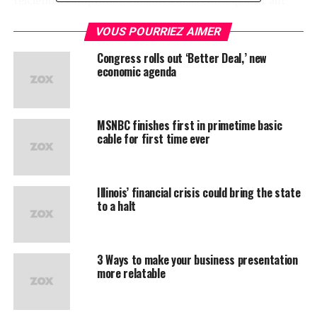
perferendis doloribus asperiores repellat.
VOUS POURRIEZ AIMER
Lorem ipsum dolor sit amet, consectetur adipisicing elit,
Congress rolls out ‘Better Deal,’ new
sed do eiusmod tempor incididunt ut labore et dolore
economic agenda
magna aliqua. Ut enim
ad minim veniam
, quis nostrud
exercitation ullamco laboris nisi ut aliquip ex ea
commodo consequat.
MSNBC finishes first in primetime basic
cable for first time ever
« Duis aute irure dolor in
reprehenderit in voluptate
Illinois’ financial crisis could bring the state
velit esse cillum dolore eu
to a halt
fugiat »
3 Ways to make your business presentation
Nemo enim ipsam voluptatem quia voluptas sit
more relatable
aspernatur aut odit aut fugit, sed quia consequuntur
magni dolores eos qui ratione voluptatem sequi