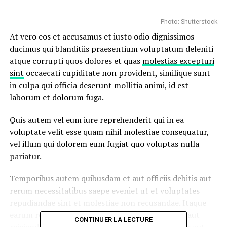
Photo: Shutterstock
At vero eos et accusamus et iusto odio dignissimos
ducimus qui blanditiis praesentium voluptatum deleniti
atque corrupti quos dolores et quas
molestias excepturi
sint
occaecati cupiditate non provident, similique sunt
in culpa qui officia deserunt mollitia animi, id est
laborum et dolorum fuga.
Quis autem vel eum iure reprehenderit qui in ea
voluptate velit esse quam nihil molestiae consequatur,
vel illum qui dolorem eum fugiat quo voluptas nulla
pariatur.
Temporibus autem quibusdam et aut officiis debitis aut
rerum necessitatibus saepe eveniet ut et voluptates
repudiandae sint et molestiae non recusandae. Itaque
earum rerum hic
tenetur a sapiente
delectus, ut aut
CONTINUER LA LECTURE
reiciendis voluptatibus maiores alias consequatur aut