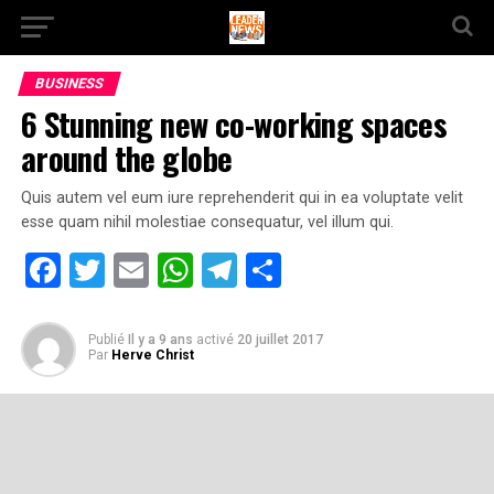
BUSINESS
6 Stunning new co-working spaces
around the globe
Quis autem vel eum iure reprehenderit qui in ea voluptate velit
esse quam nihil molestiae consequatur, vel illum qui.
Facebook
Twitter
Email
WhatsApp
Telegram
Partager
Publié
Il y a 9 ans
activé
20 juillet 2017
Par
Herve Christ