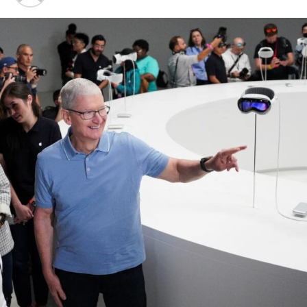
numquam eius
modi tempora incidunt ut labore
et
dolore magnam aliquam quaerat voluptatem. Ut enim ad
minima veniam, quis nostrum exercitationem ullam
corporis suscipit laboriosam, nisi ut aliquid ex ea
commodi consequatur.
Facebook
Twitter
Email
WhatsApp
Telegram
Partager
Comments
comments
SUJETS ASSOCIÉS:
BUSINESS
CO-WORKING
GLOBE
OFFICE
SUIVANT