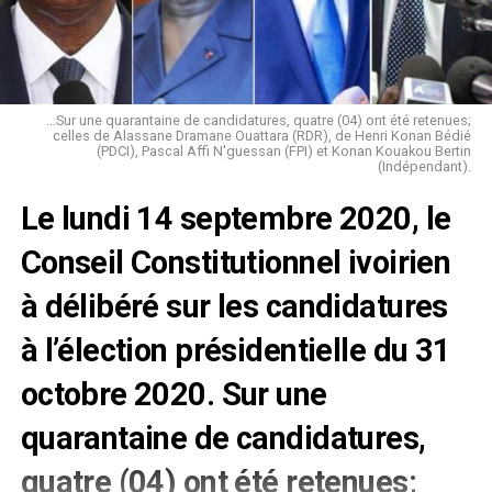
...Sur une quarantaine de candidatures, quatre (04) ont été retenues;
celles de Alassane Dramane Ouattara (RDR), de Henri Konan Bédié
(PDCI), Pascal Affi N'guessan (FPI) et Konan Kouakou Bertin
(Indépendant).
Le lundi 14 septembre 2020, le
Conseil Constitutionnel ivoirien
à délibéré sur les candidatures
à l’élection présidentielle du 31
octobre 2020. Sur une
quarantaine de candidatures,
quatre (04) ont été retenues;