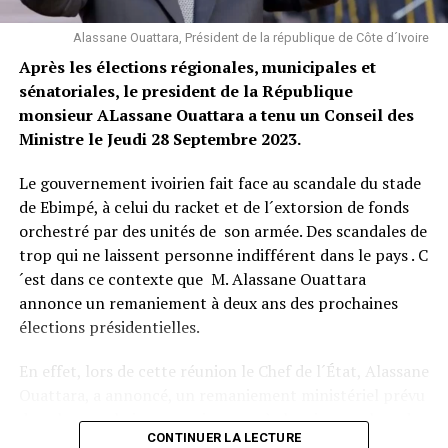
le propriétaire de la marchandise et le transporteur du
perversité de ce casting électoral, a décidé de ne pas
dangereux produit pour disent-ils un examen
Alassane Ouattara, Président de la république de Côte d´Ivoire
accompagner Alassane Dramane Ouattara dans sa
approfondi.
forfaiture et d’appeler depuis le dimanche 20 septembre
Après les élections régionales, municipales et
à la désobéissance civile en Côte d’Ivoire. Seul Konan
sénatoriales, le president de la République
Saint Leo @leadernewsci
Kouakou Bertin, KKB pour les intimes, semble encore se
monsieur ALassane Ouattara a tenu un Conseil des
complaire dans le rôle de la mascotte électorale que
Ministre le Jeudi 28 Septembre 2023.
Facebook
Twitter
Email
WhatsApp
Telegram
Partager
Dramane Ouattara veut concéder à ses opposants. Il
Le gouvernement ivoirien fait face au scandale du stade
reste pour l’heure le seul candidat en lice face au
Comments
de Ebimpé, à celui du racket et de l´extorsion de fonds
président sortant,
orchestré par des unités de son armée. Des scandales de
trop qui ne laissent personne indifférent dans le pays . C
comments
´est dans ce contexte que M. Alassane Ouattara
Hervé Christ
annonce un remaniement à deux ans des prochaines
élections présidentielles.
Facebook
Twitter
Email
WhatsApp
Telegram
Partager
En effet, lors de cette réunion le Chef de l´État, Alassane
Ouattara, a annoncé, un remaniement ministériel prévu
Comments
dans les prochaines semaines, après la mise en place du
CONTINUER LA LECTURE
Sénat. Bien avant, le Chef de l´Etat procedera à la