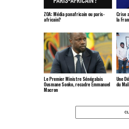
ZOA: Média panafricain ou paris-
Crise a
africain?
la Fra
Le Premier Ministre Sénégalais
Une Dé
Ousmane Sonko, recadre Emmanuel
du Mal
Macron
C