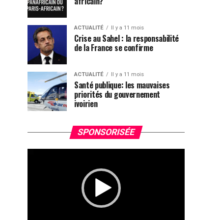
africain?
ACTUALITÉ
Il y a 11 mois
Crise au Sahel : la responsabilité
de la France se confirme
ACTUALITÉ
Il y a 11 mois
Santé publique: les mauvaises
priorités du gouvernement
ivoirien
Lecteur
SPONSORISÉE
vidéo