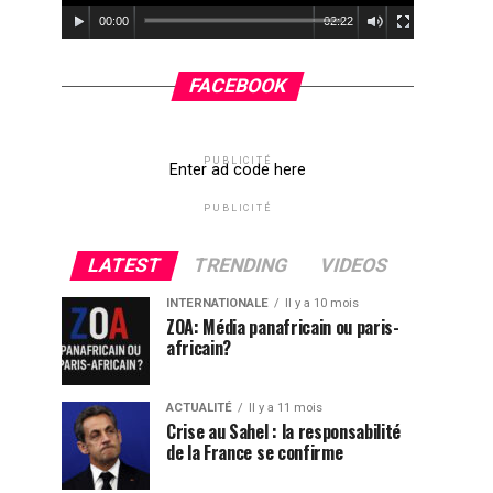
00:00
02:22
FACEBOOK
PUBLICITÉ
Enter ad code here
PUBLICITÉ
LATEST
TRENDING
VIDEOS
INTERNATIONALE
Il y a 10 mois
ZOA: Média panafricain ou paris-
africain?
ACTUALITÉ
Il y a 11 mois
Crise au Sahel : la responsabilité
de la France se confirme