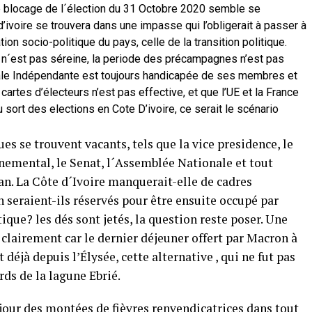
e blocage de l´élection du 31 Octobre 2020 semble se
d’ivoire se trouvera dans une impasse qui l’obligerait à passer à
tion socio-politique du pays, celle de la transition politique.
le n´est pas séreine, la periode des précampagnes n’est pas
rale Indépendante est toujours handicapée de ses membres et
cartes d’électeurs n’est pas effective, et que l’UE et la France
u sort des elections en Cote D’ivoire, ce serait le scénario
es se trouvent vacants, tels que la vice presidence, le
emental, le Senat, l´Assemblée Nationale et tout
an. La Côte d´Ivoire manquerait-elle de cadres
seraient-ils réservés pour être ensuite occupé par
tique? les dés sont jetés, la question reste poser. Une
 clairement car le dernier déjeuner offert par Macron à
éjà depuis l’Élysée, cette alternative , qui ne fut pas
rds de la lagune Ebrié.
jour des montées de fièvres renvendicatrices dans tout