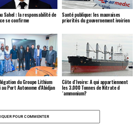
u Sahel : la responsabilité de
Santé publique: les mauvaises
nce se confirme
priorités du gouvernement ivoirien
légation du Groupe Lithium
Côte d´Ivoire: A qui appartiennent
i au Port Autonome d’Abidjan
les 3.000 Tonnes de Nitrate d
´ammonium?
LIQUER POUR COMMENTER