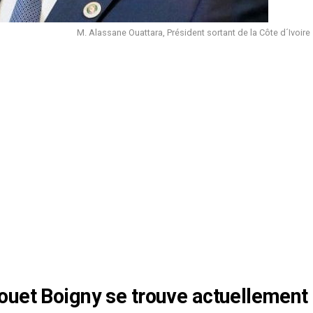
M. Alassane Ouattara, Président sortant de la Côte d´Ivoire
ouet Boigny se trouve actuellement