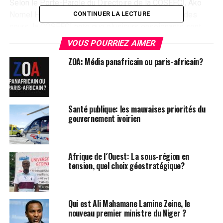
Selon le Porte-Parole du Directoire de la COSEFCI, Ako
Nomel Hidry « une semaine après le redémarrage des
CONTINUER LA LECTURE
cours, la COSEFCI note que plusieurs enseignants sont
déclarés positifs au COVID-19 à l’intérieur du pays. C’est
VOUS POURRIEZ AIMER
le cas à Anoumaba , Sinématiali, Soubré, Guiglo, Gouméré,
ZOA: Média panafricain ou paris-africain?
Man…
En effet, après investigations, il ressort que ces cas
seraient issus du groupe d’enseignants partis d’Abidjan
après leurs dépistages sans leurs résultats.
Santé publique: les mauvaises priorités du
La COSEFCI, voudrait saluer la promptitude avec laquelle
gouvernement ivoirien
les services de santé dédiés les ont repérés puis les ont
isolés du reste des populations.
Toutefois, c’est le lieu pour la COSEFCI, de rappeler qu’elle
Afrique de l´Ouest: La sous-région en
avait fortement mis en garde contre de nouvelles
tension, quel choix géostratégique?
contaminations de l’intérieur du pays par cette réouverture
précipitée de l’école. »
Il est clair que le gouvernement en reouvrant l´école sans
Qui est Ali Mahamane Lamine Zeine, le
aucun test de la bonne pratique des mesures de lutte
nouveau premier ministre du Niger ?
contre le Covid-19 dans les établissements scolaires et