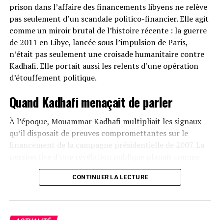
prison dans l’affaire des financements libyens ne relève
pas seulement d’un scandale politico-financier. Elle agit
comme un miroir brutal de l’histoire récente : la guerre
de 2011 en Libye, lancée sous l’impulsion de Paris,
n’était pas seulement une croisade humanitaire contre
Kadhafi. Elle portait aussi les relents d’une opération
d’étouffement politique.
Quand Kadhafi menaçait de parler
À l’époque, Mouammar Kadhafi multipliait les signaux
qu’il disposait de preuves compromettantes sur le
financement de la campagne présidentielle de 2007. La
perspective d’une révélation publique planait comme
une épée de Damoclès sur l’Élysée. L’intervention
CONTINUER LA LECTURE
militaire, sous couvert de protéger la population civile, a
eu pour conséquence directe de réduire au silence un
dirigeant devenu trop gênant.