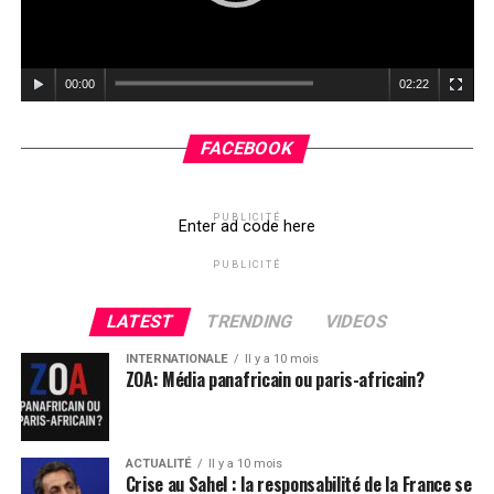
00:00
02:22
FACEBOOK
PUBLICITÉ
Enter ad code here
PUBLICITÉ
LATEST
TRENDING
VIDEOS
INTERNATIONALE
Il y a 10 mois
ZOA: Média panafricain ou paris-africain?
ACTUALITÉ
Il y a 10 mois
Crise au Sahel : la responsabilité de la France se