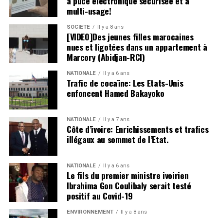
à puce électronique sécurisée et à
multi-usage!
SOCIETE
Il y a 8 ans
[VIDEO]Des jeunes filles marocaines
nues et ligotées dans un appartement à
Marcory (Abidjan-RCI)
NATIONALE
Il y a 6 ans
Trafic de cocaïne: Les Etats-Unis
enfoncent Hamed Bakayoko
NATIONALE
Il y a 7 ans
Côte d’ivoire: Enrichissements et trafics
illégaux au sommet de l’Etat.
NATIONALE
Il y a 6 ans
Le fils du premier ministre ivoirien
Ibrahima Gon Coulibaly serait testé
positif au Covid-19
ENVIRONNEMENT
Il y a 8 ans