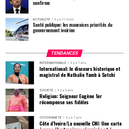
confirme
ACTUALITÉ
Il y a 11 mois
Santé publique: les mauvaises priorités du
gouvernement ivoirien
TENDANCES
INTERNATIONALE
Il y a 7 ans
International: le discours historique et
magistral de Nathalie Yamb à Sotchi
SOCIETE
Il y a 5 ans
Religion: Seigneur Eugène 1er
récompense ses fidèles
CITOYENNETÉ
Il y a 7 ans
Côte d’Ivoire/La nouvelle CNI: Une carte