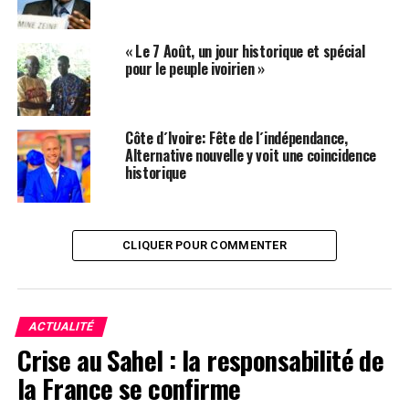
universitaires, livrait le corps enseignants et les élèves à
la maladie. L´incurie et l´incohérence continuent à
« Le 7 Août, un jour historique et spécial
caractériser un gouvernement qui se veut de technocrates.
pour le peuple ivoirien »
les 80millions de masques sont insuffisants pour les 6
millions d´elèves et étudiants de Côte d´Ivoire. pendant
que le virus progresse le gouvernement de M. Ouattara
Côte d´Ivoire: Fête de l´indépendance,
met la vie des ivoiriens davantage en danger.
Alternative nouvelle y voit une coincidence
Leopold VII Abrotchi
historique
Facebook
Twitter
Email
WhatsApp
Telegram
Partager
CLIQUER POUR COMMENTER
Comments
comments
ACTUALITÉ
Crise au Sahel : la responsabilité de
la France se confirme
SUJETS ASSOCIÉS:
CÔTE D'IVOIRE