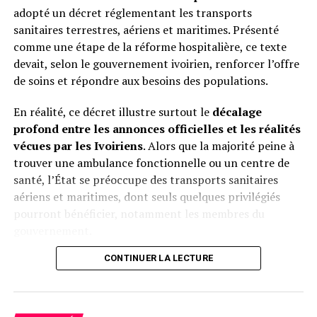
adopté un décret réglementant les transports
verdict souligne la responsabilité historique de la France
sanitaires terrestres, aériens et maritimes. Présenté
: celle d’avoir ouvert la boîte de Pandore libyenne pour
comme une étape de la réforme hospitalière, ce texte
des raisons où l’intérêt général se confondait avec des
devait, selon le gouvernement ivoirien, renforcer l’offre
calculs personnels.
de soins et répondre aux besoins des populations.
En réalité, ce décret illustre surtout le
décalage
Le Sahel paie aujourd’hui le prix d’une intervention dont
profond entre les annonces officielles et les réalités
la sincérité humanitaire apparaît de plus en plus
vécues par les Ivoiriens
. Alors que la majorité peine à
discutable. Et si la justice française juge l’homme
trouver une ambulance fonctionnelle ou un centre de
Sarkozy, c’est bien la mémoire collective qui juge la
santé, l’État se préoccupe des transports sanitaires
stratégie française en Libye : un engrenage tragique
aériens et maritimes, dont seuls quelques privilégiés
dont l’Afrique ne s’est toujours pas remise.
pourront bénéficier, notamment les membres du
gouvernement.
Herve Christ
CONTINUER LA LECTURE
Pendant que les hôpitaux publics souffrent d’un
manque chronique de moyens (plateaux techniques
Facebook
Twitter
Email
WhatsApp
Telegram
Partager
vétustes, pénurie de médecins spécialisés, déficit de
médicaments), occasionnant un manque d’accès de la