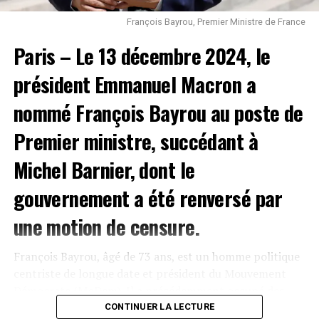
l’étranger, à moindre coût.
François Bayrou, Premier Ministre de France
Ce décret, loin d’être une véritable réforme de santé
Paris – Le 13 décembre 2024, le
publique d’intérêt, apparaît comme une
mesure de
président Emmanuel Macron a
prestige,
vitrine politique destinée à donner l’image
d’un État modernisateur, sans résoudre les problèmes
nommé François Bayrou au poste de
de fond du système hospitalier ivoirien.
Premier ministre, succédant à
Hervé Christ
Michel Barnier, dont le
Facebook
Twitter
Email
WhatsApp
Telegram
Partager
gouvernement a été renversé par
une motion de censure.
Comments
François Bayrou, âgé de 73 ans, est un homme politique
centriste de longue date et président du Mouvement
comments
Démocrate (MoDem). Il a précédemment occupé des
postes ministériels, notamment celui de ministre de
CONTINUER LA LECTURE