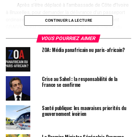
Après s’être déplacé à l’ambassade de Côte d’Ivoire
à Bruxelles, pour demander la délivrance d’un passeport
ordinaire et d’un laissez-passer, le Président Laurent
CONTINUER LA LECTURE
GBAGBO s’est réjoui de la réponse du Porte-Parole du
Gouvernement indiquant que son « dossier serait traité ».
VOUS POURRIEZ AIMER
Dans l’attente de la remise de son passeport, c’est avec
stupéfaction, que le Président Laurent GBAGBO a appris
ZOA: Média panafricain ou paris-africain?
qu’en lieu et place de la délivrance de son passeport, il se
voyait retirer le droit de vote.
En effet, alors qu’il a toujours figuré sur la liste électorale,
Crise au Sahel : la responsabilité de la
comme en atteste la capture d’écran du site en ligne de la
France se confirme
Commission Electorale Indépendante (CEI), le Président
Laurent GBAGBO a vu son nom tout simplement retiré de la
liste électorale provisoire remise aux partis politiques par
Santé publique: les mauvaises priorités du
la CEI.
gouvernement ivoirien
Nous interpellons la CEI, qui se veut indépendante, de
jouer véritablement son rôle, et de ne pas rentrer dans des
manœuvres politiciennes.