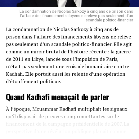
français : dicter à l’Afrique ce qu’elle doit penser,
comment elle doit s’informer et à travers quels canaux
La condamnation de Nicolas Sarkozy à cinq ans de prison dans
elle doit s’exprimer.
l’affaire des financements libyens ne relève pas seulement d’un
scandale politico-financier
La condamnation de Nicolas Sarkozy à cinq ans de
Présenter ZOA comme un média « par les jeunes
prison dans l’affaire des financements libyens ne relève
Africains » quand il est financé et piloté en arrière-plan
pas seulement d’un scandale politico-financier. Elle agit
par l’État français est une insulte à l’intelligence de
comme un miroir brutal de l’histoire récente : la guerre
cette jeunesse africaine qui réclame avant tout
de 2011 en Libye, lancée sous l’impulsion de Paris,
autonomie et souveraineté.
n’était pas seulement une croisade humanitaire contre
Cette démarche trahit une profonde condescendance :
Kadhafi. Elle portait aussi les relents d’une opération
celle d’un pays qui se croit encore indispensable à
d’étouffement politique.
l’Afrique, alors même que les peuples africains
Quand Kadhafi menaçait de parler
réclament haut et fort de parler pour eux-mêmes.
Une stratégie désespérée face à la perte
À l’époque, Mouammar Kadhafi multipliait les signaux
qu’il disposait de preuves compromettantes sur le
de crédibilité
financement de la campagne présidentielle de 2007. La
perspective d’une révélation publique planait comme
En réalité, ZOA n’est qu’un pansement sur une
une épée de Damoclès sur l’Élysée. L’intervention