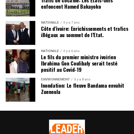
Trafic de cocaïne: Les Etats-Unis
enfoncent Hamed Bakayoko
NATIONALE
Il y a 7 ans
Côte d’ivoire: Enrichissements et trafics
illégaux au sommet de l’Etat.
NATIONALE
Il y a 6 ans
Le fils du premier ministre ivoirien
Ibrahima Gon Coulibaly serait testé
positif au Covid-19
ENVIRONNEMENT
Il y a 8 ans
Inondation: Le fleuve Bandama envahit
Zuenoula