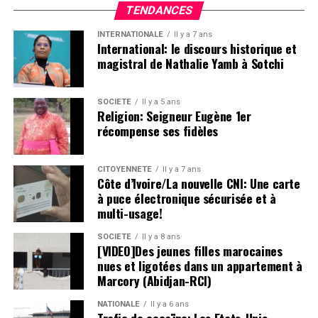
TENDANCES
INTERNATIONALE
Il y a 7 ans
International: le discours historique et
magistral de Nathalie Yamb à Sotchi
SOCIETE
Il y a 5 ans
Religion: Seigneur Eugène 1er
récompense ses fidèles
CITOYENNETÉ
Il y a 7 ans
Côte d’Ivoire/La nouvelle CNI: Une carte
à puce électronique sécurisée et à
multi-usage!
SOCIETE
Il y a 8 ans
[VIDEO]Des jeunes filles marocaines
nues et ligotées dans un appartement à
Marcory (Abidjan-RCI)
NATIONALE
Il y a 6 ans