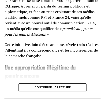
La France ne se lasse jamais de vouloir parler au nom de
l’Afrique. Après avoir perdu du terrain politique et
diplomatique, et face au rejet croissant de ses médias
traditionnels comme RFI et France 24, voici qu’elle
revient avec un nouvel outil de communication : ZOA,
un média qu’elle ose qualifier de
« panafricain, par et
pour les jeunes Africains »
.
Cette initiative, loin d’être anodine, révèle trois réalités :
l’illégitimité, la condescendance et les incohérences de
la démarche française.
Une appropriation illégitime du
panafricanisme
Le terme
panafricain
n’est pas une étiquette marketing.
CONTINUER LA LECTURE
C’est un combat, une idéologie née dans la douleur des
luttes contre l’esclavage, la colonisation et le
néocolonialisme. Il a porté les voix de Nkrumah,