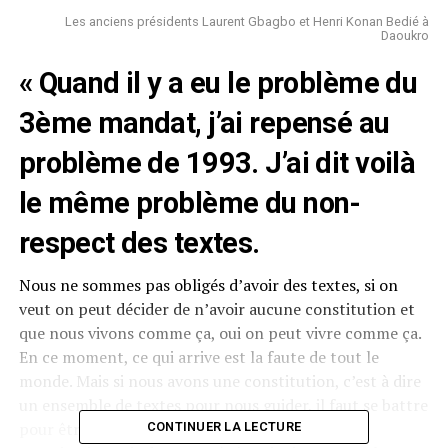
Les anciens présidents Laurent Gbagbo et Henri Konan Bedié à
Daoukro
« Quand il y a eu le problème du
3ème mandat, j’ai repensé au
problème de 1993. J’ai dit voilà
le même problème du non-
respect des textes.
Nous ne sommes pas obligés d’avoir des textes, si on
veut on peut décider de n’avoir aucune constitution et
que nous vivons comme ça, oui on peut vivre comme ça.
En ce moment, ce qui arrive est la faute de tout le
monde. Mais si nous avons une constitution, c’est à dire
un ensemble de textes pour nous guider, il faut se battre
pour être du côté de la Constitution et que la
CONTINUER LA LECTURE