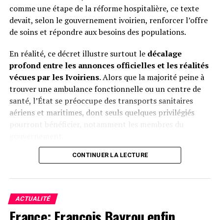
comme une étape de la réforme hospitalière, ce texte
des raisons où l’intérêt général se confondait avec des
devait, selon le gouvernement ivoirien, renforcer l’offre
calculs personnels.
de soins et répondre aux besoins des populations.
En réalité, ce décret illustre surtout le
décalage
Le Sahel paie aujourd’hui le prix d’une intervention dont
profond entre les annonces officielles et les réalités
la sincérité humanitaire apparaît de plus en plus
vécues par les Ivoiriens
. Alors que la majorité peine à
discutable. Et si la justice française juge l’homme
trouver une ambulance fonctionnelle ou un centre de
Sarkozy, c’est bien la mémoire collective qui juge la
santé, l’État se préoccupe des transports sanitaires
stratégie française en Libye : un engrenage tragique
aériens et maritimes, dont seuls quelques privilégiés
dont l’Afrique ne s’est toujours pas remise.
pourront bénéficier, notamment les membres du
gouvernement.
Herve Christ
CONTINUER LA LECTURE
Pendant que les hôpitaux publics souffrent d’un
manque chronique de moyens (plateaux techniques
Facebook
Twitter
Email
WhatsApp
Telegram
Partager
vétustes, pénurie de médecins spécialisés, déficit de
médicaments), occasionnant un manque d’accès de la
Comments
ACTUALITÉ
majorité des populations à des soins de qualité, surtout
France: François Bayrou enfin
en zones rurales, ’État met en avant un dispositif