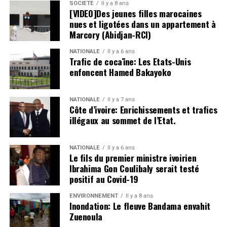
SOCIETE
Il y a 8 ans
[VIDEO]Des jeunes filles marocaines
nues et ligotées dans un appartement à
Marcory (Abidjan-RCI)
NATIONALE
Il y a 6 ans
Trafic de cocaïne: Les Etats-Unis
enfoncent Hamed Bakayoko
NATIONALE
Il y a 7 ans
Côte d’ivoire: Enrichissements et trafics
illégaux au sommet de l’Etat.
NATIONALE
Il y a 6 ans
Le fils du premier ministre ivoirien
Ibrahima Gon Coulibaly serait testé
positif au Covid-19
ENVIRONNEMENT
Il y a 8 ans
Inondation: Le fleuve Bandama envahit
Zuenoula