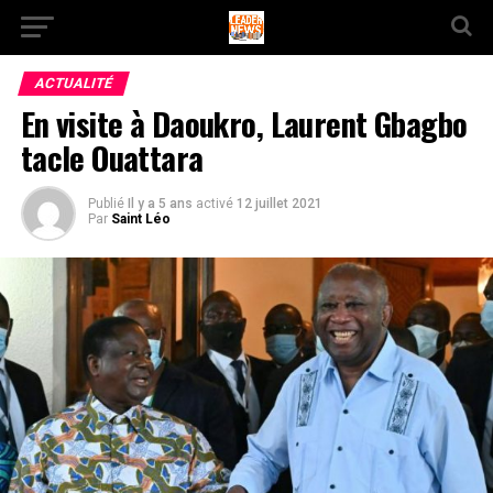
ACTUALITÉ
En visite à Daoukro, Laurent Gbagbo
tacle Ouattara
Publié
Il y a 5 ans
activé
12 juillet 2021
Par
Saint Léo