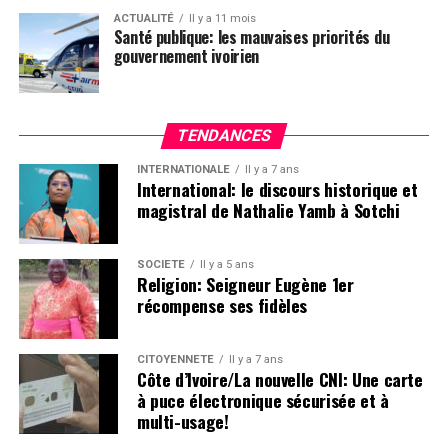
ACTUALITÉ
Il y a 11 mois
Santé publique: les mauvaises priorités du
gouvernement ivoirien
TENDANCES
INTERNATIONALE
Il y a 7 ans
International: le discours historique et
magistral de Nathalie Yamb à Sotchi
SOCIETE
Il y a 5 ans
Religion: Seigneur Eugène 1er
récompense ses fidèles
CITOYENNETÉ
Il y a 7 ans
Côte d’Ivoire/La nouvelle CNI: Une carte
à puce électronique sécurisée et à
multi-usage!