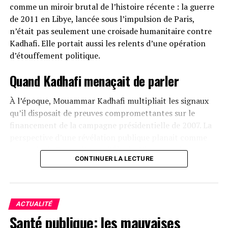
comme un miroir brutal de l’histoire récente : la guerre
de 2011 en Libye, lancée sous l’impulsion de Paris,
n’était pas seulement une croisade humanitaire contre
Kadhafi. Elle portait aussi les relents d’une opération
d’étouffement politique.
Quand Kadhafi menaçait de parler
À l’époque, Mouammar Kadhafi multipliait les signaux
qu’il disposait de preuves compromettantes sur le
financement de la campagne présidentielle de 2007. La
perspective d’une révélation publique planait comme
une épée de Damoclès sur l’Élysée. L’intervention
CONTINUER LA LECTURE
militaire, sous couvert de protéger la population civile, a
eu pour conséquence directe de réduire au silence un
dirigeant devenu trop gênant.
ACTUALITÉ
Le chaos libyen, matrice de l’instabilité
Santé publique: les mauvaises