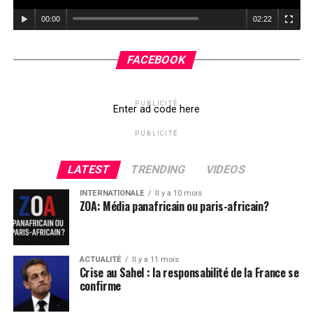
00:00
02:22
FACEBOOK
PUBLICITÉ
Enter ad code here
PUBLICITÉ
LATEST
TRENDING
VIDEOS
INTERNATIONALE
Il y a 10 mois
ZOA: Média panafricain ou paris-africain?
ACTUALITÉ
Il y a 11 mois
Crise au Sahel : la responsabilité de la France se
confirme