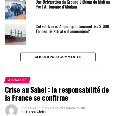
Leadernewsci
Une Délégation du Groupe Lithium du Mali au
Port Autonome d’Abidjan
Facebook
Twitter
Email
WhatsApp
Telegram
Partager
Côte d´Ivoire: A qui appartiennent les 3.000
Comments
Tonnes de Nitrate d´ammonium?
comments
CLIQUER POUR COMMENTER
SUJETS ASSOCIÉS:
LEADERNEWS
SUIVANT
ACTUALITÉ
Charles Blé Goudé à l’ambassade de la Côte d’ivoire à La
Crise au Sahel : la responsabilité de
Haye
la France se confirme
À NE PAS RATER !
[DOSSIER]: des lobbyistes suisses menacent Nathalie
Yamb
Publié
Il y a 11 mois
activé
25 septembre 2025
Par
Herve Christ