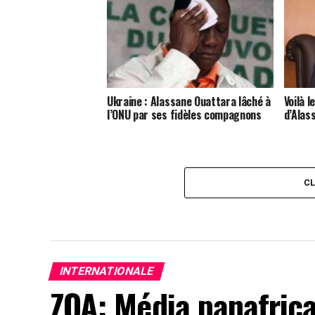
Ukraine : Alassane Ouattara lâché à
Voilà 
l’ONU par ses fidèles compagnons
d’Alas
C
INTERNATIONALE
ZOA: Média panafrica