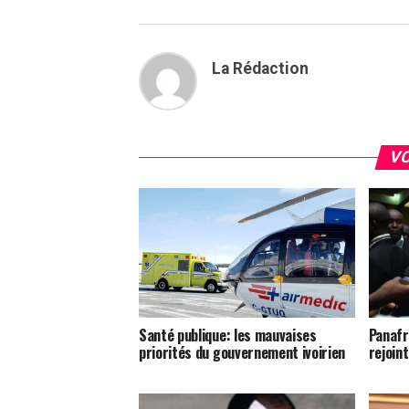
La Rédaction
VO
Santé publique: les mauvaises
Panafr
priorités du gouvernement ivoirien
rejoin