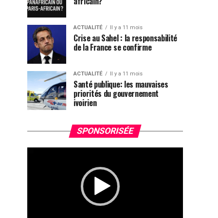
africain?
ACTUALITÉ
Il y a 11 mois
Crise au Sahel : la responsabilité
de la France se confirme
ACTUALITÉ
Il y a 11 mois
Santé publique: les mauvaises
priorités du gouvernement
ivoirien
Lecteur
SPONSORISÉE
vidéo