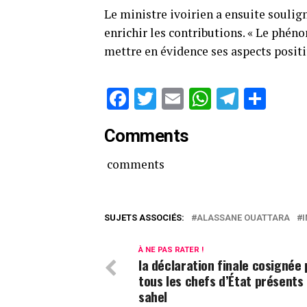
Le ministre ivoirien a ensuite soulig
enrichir les contributions. « Le phén
mettre en évidence ses aspects positif
Facebook
Twitter
Email
WhatsAp
Telegr
Par
Comments
comments
SUJETS ASSOCIÉS:
ALASSANE OUATTARA
À NE PAS RATER !
la déclaration finale cosignée 
tous les chefs d’État présents
sahel