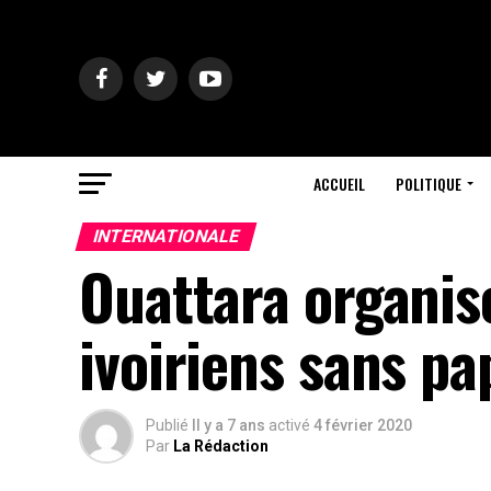
ACCUEIL
POLITIQUE
INTERNATIONALE
Ouattara organis
ivoiriens sans pap
Publié
Il y a 7 ans
activé
4 février 2020
Par
La Rédaction