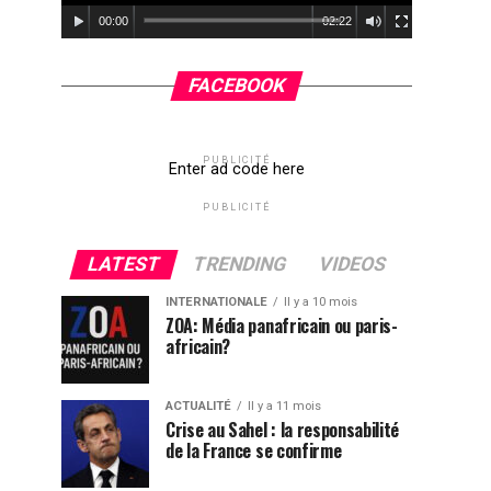
00:00
02:22
FACEBOOK
PUBLICITÉ
Enter ad code here
PUBLICITÉ
LATEST
TRENDING
VIDEOS
INTERNATIONALE
Il y a 10 mois
ZOA: Média panafricain ou paris-
africain?
ACTUALITÉ
Il y a 11 mois
Crise au Sahel : la responsabilité
de la France se confirme