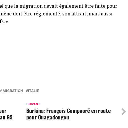
né que la migration devait également être faite pour
omène doit être réglementé, son attrait, mais aussi
s. »
p
am
tager
IMMIGRATION
ITALIE
SUIVANT
par
Burkina: François Compaoré en route
 au G5
pour Ouagadougou