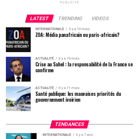
PUBLICITÉ
LATEST
TRENDING
VIDEOS
INTERNATIONALE
Il y a 10 mois
ZOA: Média panafricain ou paris-africain?
ACTUALITÉ
Il y a 10 mois
Crise au Sahel : la responsabilité de la France se
confirme
ACTUALITÉ
Il y a 11 mois
Santé publique: les mauvaises priorités du
gouvernement ivoirien
TENDANCES
INTERNATIONALE
Il y a 7 ans