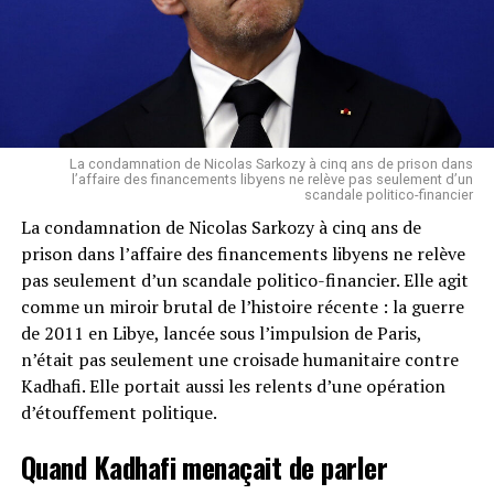
sa descente d’avion. En effet, le poids de ses 76 bougies
soufflées ici-bas semblent peser sur le « Woody de
Mama » (NDLR: l’homme fort de Mama en langue béthé,
centre de la Côte d’Ivoire). Il n’arrive à prendre seul une
marche d’escalier ou à se tenir debout sans s’appuyer
sur quelque chose. Il se pose donc la question de savoir
La condamnation de Nicolas Sarkozy à cinq ans de prison dans
si l’ex-président ivoirien aura assez de force pour
l’affaire des financements libyens ne relève pas seulement d’un
scandale politico-financier
l’énergie que l’engagement politque nécessite.
La condamnation de Nicolas Sarkozy à cinq ans de
Ensuite, l’annonce officielle de son divorce d’avec sa
prison dans l’affaire des financements libyens ne relève
camarade de lutte et épouse Simone Ehivet Gbagbo, au
pas seulement d’un scandale politico-financier. Elle agit
risque de fragiliser le FPI, laisse perplexe quant à sa
comme un miroir brutal de l’histoire récente : la guerre
volonté de maintenir la cohésion au sein du parti qu’ils
de 2011 en Libye, lancée sous l’impulsion de Paris,
ont ensemble fondé. Peut raisonnablement vouloir
n’était pas seulement une croisade humanitaire contre
prendre toute sa place dans le jeu politique ivoirien tout
Kadhafi. Elle portait aussi les relents d’une opération
en fragilisant son instrument de combat.
d’étouffement politique.
En tout état de cause, nous en sauront davantage sur les
Quand Kadhafi menaçait de parler
véritables aspirations de Laurent Gbagbo après son