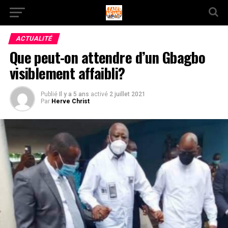
ACTUALITÉ
Que peut-on attendre d’un Gbagbo
visiblement affaibli?
Publié
Il y a 5 ans
activé
2 juillet 2021
Par
Herve Christ