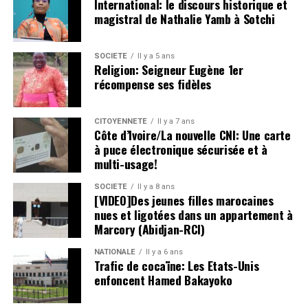
International: le discours historique et
magistral de Nathalie Yamb à Sotchi
SOCIETE
Il y a 5 ans
Religion: Seigneur Eugène 1er
récompense ses fidèles
CITOYENNETÉ
Il y a 7 ans
Côte d’Ivoire/La nouvelle CNI: Une carte
à puce électronique sécurisée et à
multi-usage!
SOCIETE
Il y a 8 ans
[VIDEO]Des jeunes filles marocaines
nues et ligotées dans un appartement à
Marcory (Abidjan-RCI)
NATIONALE
Il y a 6 ans
Trafic de cocaïne: Les Etats-Unis
enfoncent Hamed Bakayoko