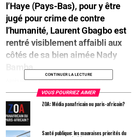
l’Haye (Pays-Bas), pour y être
jugé pour crime de contre
l’humanité, Laurent Gbagbo est
rentré visiblement affaibli aux
côtés de sa bien aimée Nady
Bamba.
CONTINUER LA LECTURE
Après un long procès l’ancien président et son
codétenu Blé ont été acquittés de toutes les charges
VOUS POURRIEZ AIMER
retenues par l’accusation conduite par madame Fatou
Bensouda, procureure de la Cour Pénale Internationale
ZOA: Média panafricain ou paris-africain?
(CPI).
Laurent Gbagbo, juste après son acquittement avait
alors manifesté le désir ardent de revenir en Côte
Santé publique: les mauvaises priorités du