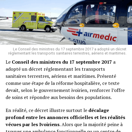
Résultat : une décennie plus tard, la région s’enfonce
Yamb aux africains
toujours dans une spirale de violences et de coups
À NE PAS RATER !
d’État militaires.
Laurent Gbagbo : les dates clés d’un parcours politique
et judiciaire mouvementé
Un verdict qui éclaire le passé
En condamnant Sarkozy, la justice française met en
Herve Christ
lumière l’arrière-plan douteux d’une politique
Le Conseil des ministres du 17 septembre 2017 a adopté un décret
réglementant les transports sanitaires terrestres, aériens et maritimes.
étrangère dont les conséquences continuent de ravager
Le
Conseil des ministres du 17 septembre 2017
a
l’Afrique. Loin d’être un simple épisode judiciaire, ce
adopté un décret réglementant les transports
verdict souligne la responsabilité historique de la France
sanitaires terrestres, aériens et maritimes. Présenté
: celle d’avoir ouvert la boîte de Pandore libyenne pour
comme une étape de la réforme hospitalière, ce texte
des raisons où l’intérêt général se confondait avec des
devait, selon le gouvernement ivoirien, renforcer l’offre
calculs personnels.
de soins et répondre aux besoins des populations.
En réalité, ce décret illustre surtout le
décalage
Le Sahel paie aujourd’hui le prix d’une intervention dont
profond entre les annonces officielles et les réalités
la sincérité humanitaire apparaît de plus en plus
vécues par les Ivoiriens
. Alors que la majorité peine à
discutable. Et si la justice française juge l’homme
trouver une ambulance fonctionnelle ou un centre de