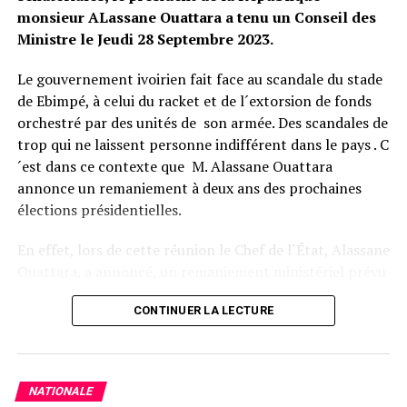
à l’opposition ivoirienne
monsieur ALassane Ouattara a tenu un Conseil des
À NE PAS RATER !
Ministre le Jeudi 28 Septembre 2023.
Présidentielle 2020 / CIV: Un scrutin boycotté dans
Facebook
Twitter
Email
WhatsApp
Telegram
Partager
plusieurs localités
Le gouvernement ivoirien fait face au scandale du stade
Comments
de Ebimpé, à celui du racket et de l´extorsion de fonds
orchestré par des unités de son armée. Des scandales de
Saint Léo
trop qui ne laissent personne indifférent dans le pays . C
comments
´est dans ce contexte que M. Alassane Ouattara
annonce un remaniement à deux ans des prochaines
élections présidentielles.
En effet, lors de cette réunion le Chef de l´État, Alassane
Ouattara, a annoncé, un remaniement ministériel prévu
dans les prochaines semaines, après la mise en place du
CONTINUER LA LECTURE
Sénat. Bien avant, le Chef de l´Etat procedera à la
nomination du nouveau président de la Haute Autorité
pour la Bonne Gouvernance, du Grand Chancelier de
l’Ordre National et celle du président de la Cour de
NATIONALE
Cassation.