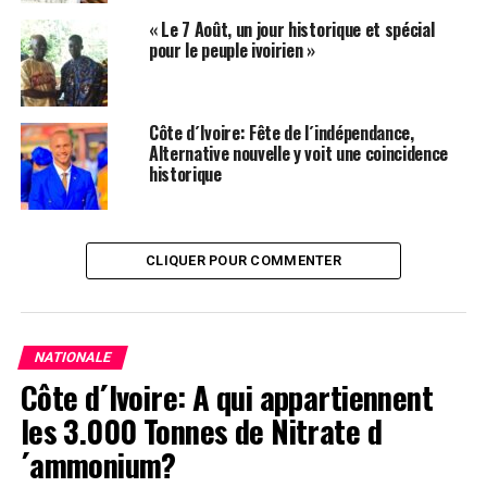
´Arrêt et de Correction d´Abidjan (MACA).
« Le 7 Août, un jour historique et spécial
pour le peuple ivoirien »
Ce sont:
Village de Tiaha
Côte d´Ivoire: Fête de l´indépendance,
Alternative nouvelle y voit une coincidence
Lath Agnero Charles ( Tiaha )
historique
Bedi Claude Seraphin ( Tiaha )
Sob Esmel Timothe ( Tiaha )
CLIQUER POUR COMMENTER
Agnero Simon Severin ( Tiaha )
Dobi Deh Daniel ( Tiaha )
NATIONALE
Côte d´Ivoire: A qui appartiennent
Dagri Agnes Daruis (Tiaha )
les 3.000 Tonnes de Nitrate d
Village de Viel Aklodj
´ammonium?