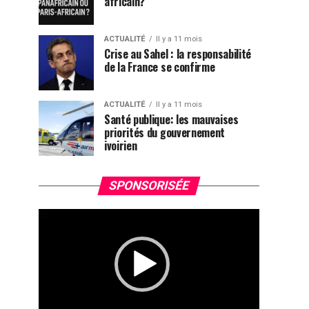
africain?
ACTUALITÉ
Il y a 11 mois
Crise au Sahel : la responsabilité
de la France se confirme
ACTUALITÉ
Il y a 11 mois
Santé publique: les mauvaises
priorités du gouvernement
ivoirien
Lecteur
SPONSORISÉE
vidéo