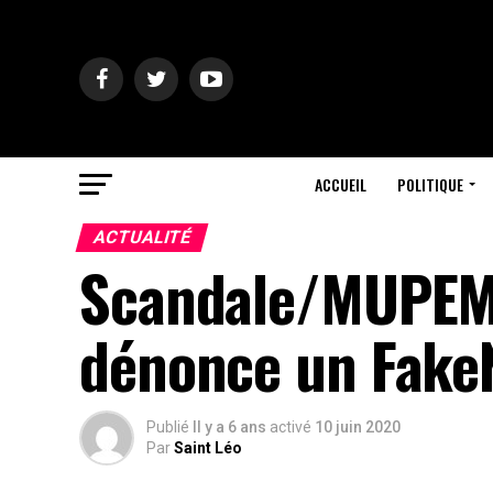
ACCUEIL
POLITIQUE
ACTUALITÉ
Scandale/MUPEM
dénonce un Fake
Publié
Il y a 6 ans
activé
10 juin 2020
Par
Saint Léo