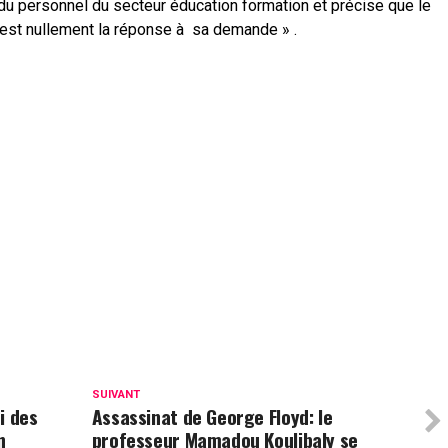
 du personnel du secteur éducation formation et précise que le
’est nullement la réponse à sa demande » .
p
am
tager
SUIVANT
ci des
Assassinat de George Floyd: le
n
professeur Mamadou Koulibaly se