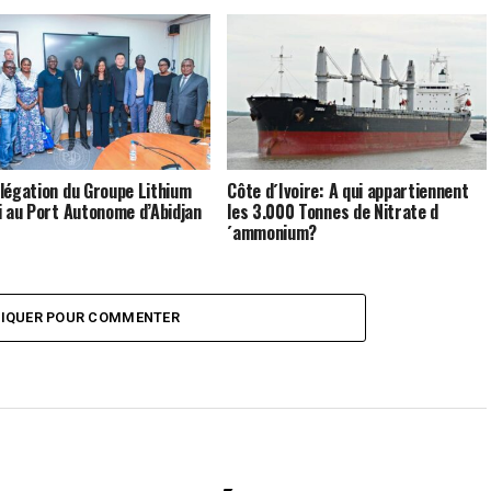
légation du Groupe Lithium
Côte d´Ivoire: A qui appartiennent
i au Port Autonome d’Abidjan
les 3.000 Tonnes de Nitrate d
´ammonium?
LIQUER POUR COMMENTER