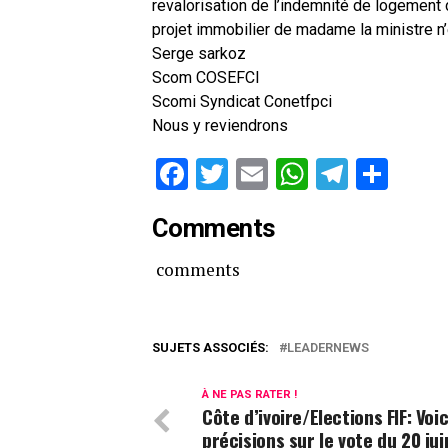
revalorisation de l’indemnité de logement
projet immobilier de madame la ministre n
Serge sarkoz
Scom COSEFCI
Scomi Syndicat Conetfpci
Nous y reviendrons
Facebook
Twitter
Email
WhatsAp
Telegr
Par
Comments
comments
SUJETS ASSOCIÉS:
LEADERNEWS
À NE PAS RATER !
Côte d’ivoire/Elections FIF: Voi
précisions sur le vote du 20 jui