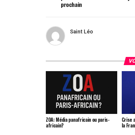
prochain
Saint Léo
VO
ZOA: Média panafricain ou paris-
Crise a
africain?
la Fra