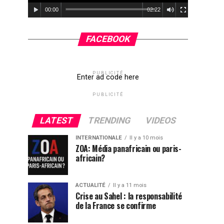
00:00
02:22
FACEBOOK
PUBLICITÉ
Enter ad code here
PUBLICITÉ
LATEST
TRENDING
VIDEOS
INTERNATIONALE
Il y a 10 mois
ZOA: Média panafricain ou paris-
africain?
ACTUALITÉ
Il y a 11 mois
Crise au Sahel : la responsabilité
de la France se confirme