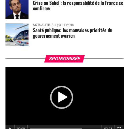
Crise au Sahel : la responsabilité de la France se
consensus sera cruciale pour la stabilité politique et
confirme
économique de la France.
Leadernews.ci
ACTUALITÉ
Il y a 11 mois
Santé publique: les mauvaises priorités du
gouvernement ivoirien
Facebook
Twitter
Email
WhatsApp
Telegram
Partager
Le
Comments
SPONSORISÉE
vi
comments
00:00
02:22