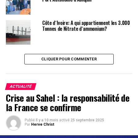
Derek Chauvin, est également sous surveillance
renforcée pour lui éviter une éventuelle commission de
suicide.
Côte d´Ivoire: A qui appartiennent les 3.000
Tonnes de Nitrate d´ammonium?
Le Fédéral.
Facebook
Twitter
Email
WhatsApp
Telegram
Partager
CLIQUER POUR COMMENTER
Comments
ACTUALITÉ
comments
Crise au Sahel : la responsabilité de
la France se confirme
SUJETS ASSOCIÉS:
LEADERNEWS
Publié
Il y a 10 mois
activé
25 septembre 2025
Par
Herve Christ
SUIVANT
Côte D’Ivoire /Bilan de M. Ouattara: Eric Dohou(LIDER)