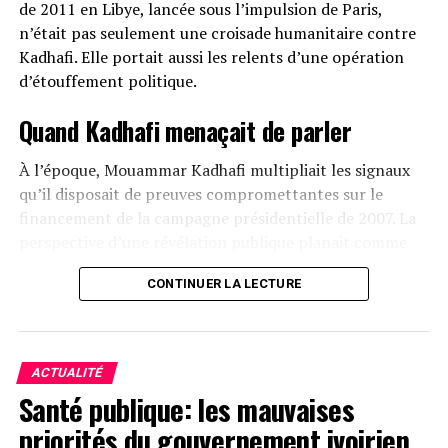
de 2011 en Libye, lancée sous l’impulsion de Paris,
n’était pas seulement une croisade humanitaire contre
Kadhafi. Elle portait aussi les relents d’une opération
d’étouffement politique.
Quand Kadhafi menaçait de parler
À l’époque, Mouammar Kadhafi multipliait les signaux
qu’il disposait de preuves compromettantes sur le
financement de la campagne présidentielle de 2007. La
perspective d’une révélation publique planait comme
une épée de Damoclès sur l’Élysée. L’intervention
CONTINUER LA LECTURE
militaire, sous couvert de protéger la population civile, a
eu pour conséquence directe de réduire au silence un
dirigeant devenu trop gênant.
ACTUALITÉ
Le chaos libyen, matrice de l’instabilité
Santé publique: les mauvaises
au Sahel
priorités du gouvernement ivoirien