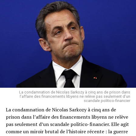
envoie un boulet au RHDP
À NE PAS RATER !
USA/ Manifestations : Le Président Trump mise en
sécurité dans le bunker
Saint Léo
La condamnation de Nicolas Sarkozy à cinq ans de prison dans
l’affaire des financements libyens ne relève pas seulement d’un
scandale politico-financier
La condamnation de Nicolas Sarkozy à cinq ans de
prison dans l’affaire des financements libyens ne relève
pas seulement d’un scandale politico-financier. Elle agit
comme un miroir brutal de l’histoire récente : la guerre