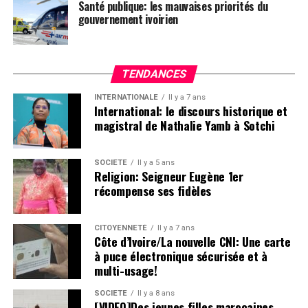
Santé publique: les mauvaises priorités du
gouvernement ivoirien
TENDANCES
INTERNATIONALE
Il y a 7 ans
International: le discours historique et
magistral de Nathalie Yamb à Sotchi
SOCIETE
Il y a 5 ans
Religion: Seigneur Eugène 1er
récompense ses fidèles
CITOYENNETÉ
Il y a 7 ans
Côte d’Ivoire/La nouvelle CNI: Une carte
à puce électronique sécurisée et à
multi-usage!
SOCIETE
Il y a 8 ans
[VIDEO]Des jeunes filles marocaines