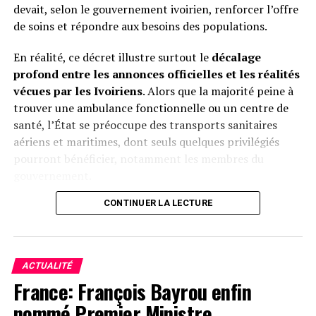
devait, selon le gouvernement ivoirien, renforcer l’offre
calculs personnels.
de soins et répondre aux besoins des populations.
En réalité, ce décret illustre surtout le
décalage
Le Sahel paie aujourd’hui le prix d’une intervention dont
profond entre les annonces officielles et les réalités
la sincérité humanitaire apparaît de plus en plus
vécues par les Ivoiriens
. Alors que la majorité peine à
discutable. Et si la justice française juge l’homme
trouver une ambulance fonctionnelle ou un centre de
Sarkozy, c’est bien la mémoire collective qui juge la
santé, l’État se préoccupe des transports sanitaires
stratégie française en Libye : un engrenage tragique
aériens et maritimes, dont seuls quelques privilégiés
dont l’Afrique ne s’est toujours pas remise.
pourront bénéficier, notamment les membres du
gouvernement.
Herve Christ
CONTINUER LA LECTURE
Pendant que les hôpitaux publics souffrent d’un
manque chronique de moyens (plateaux techniques
Facebook
Twitter
Email
WhatsApp
Telegram
Partager
vétustes, pénurie de médecins spécialisés, déficit de
médicaments), occasionnant un manque d’accès de la
Comments
ACTUALITÉ
majorité des populations à des soins de qualité, surtout
France: François Bayrou enfin
en zones rurales, ’État met en avant un dispositif
nommé Premier Ministre
prestigieux (transport aérien/maritime), pour donner
comments