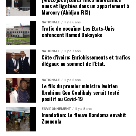
nues et ligotées dans un appartement à
Marcory (Abidjan-RCI)
NATIONALE
Il y a 6 ans
Trafic de cocaïne: Les Etats-Unis
enfoncent Hamed Bakayoko
NATIONALE
Il y a 7 ans
Côte d’ivoire: Enrichissements et trafics
illégaux au sommet de l’Etat.
NATIONALE
Il y a 6 ans
Le fils du premier ministre ivoirien
Ibrahima Gon Coulibaly serait testé
positif au Covid-19
ENVIRONNEMENT
Il y a 8 ans
Inondation: Le fleuve Bandama envahit
Zuenoula