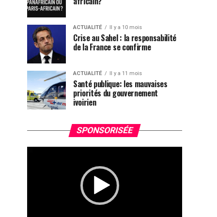
africain?
ACTUALITÉ
Il y a 10 mois
Crise au Sahel : la responsabilité
de la France se confirme
ACTUALITÉ
Il y a 11 mois
Santé publique: les mauvaises
priorités du gouvernement
ivoirien
Lecteur
SPONSORISÉE
vidéo