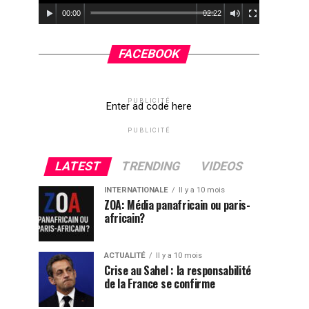
00:00
02:22
FACEBOOK
PUBLICITÉ
Enter ad code here
PUBLICITÉ
LATEST
TRENDING
VIDEOS
INTERNATIONALE
Il y a 10 mois
ZOA: Média panafricain ou paris-
africain?
ACTUALITÉ
Il y a 10 mois
Crise au Sahel : la responsabilité
de la France se confirme