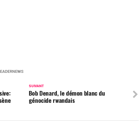
p
am
tager
LEADERNEWS
SUIVANT
sive:
Bob Denard, le démon blanc du
ssène
génocide rwandais