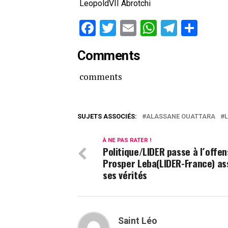
LeopoldVII Abrotchi
Facebook
Twitter
Email
WhatsAp
Telegr
Par
Comments
comments
SUJETS ASSOCIÉS:
ALASSANE OUATTARA
À NE PAS RATER !
Politique/LIDER passe à l´offen
Prosper Leba(LIDER-France) a
ses vérités
Saint Léo