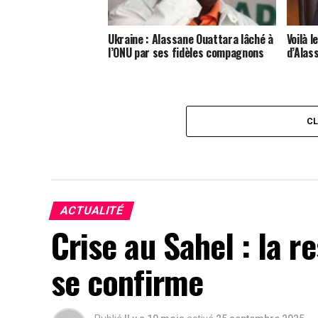
Ukraine : Alassane Ouattara lâché à
Voilà 
l’ONU par ses fidèles compagnons
d’Alas
C
ACTUALITÉ
Crise au Sahel : la r
se confirme