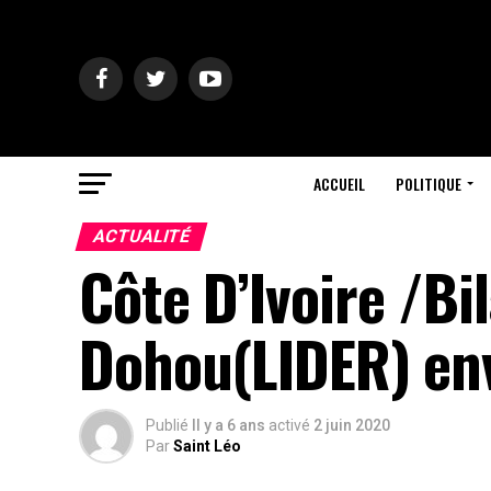
ACCUEIL
POLITIQUE
ACTUALITÉ
Côte D’Ivoire /Bi
Dohou(LIDER) en
Publié
Il y a 6 ans
activé
2 juin 2020
Par
Saint Léo