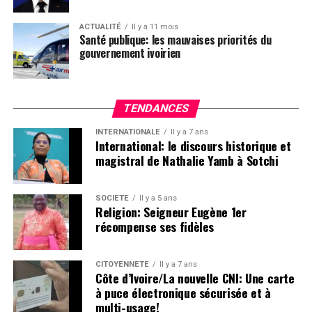
ACTUALITÉ
Il y a 11 mois
Santé publique: les mauvaises priorités du
gouvernement ivoirien
TENDANCES
INTERNATIONALE
Il y a 7 ans
International: le discours historique et
magistral de Nathalie Yamb à Sotchi
SOCIETE
Il y a 5 ans
Religion: Seigneur Eugène 1er
récompense ses fidèles
CITOYENNETÉ
Il y a 7 ans
Côte d’Ivoire/La nouvelle CNI: Une carte
à puce électronique sécurisée et à
multi-usage!