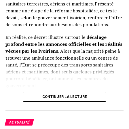
sanitaires terrestres, aériens et maritimes. Présenté
: celle d’avoir ouvert la boîte de Pandore libyenne pour
comme une étape de la réforme hospitalière, ce texte
des raisons où l’intérêt général se confondait avec des
devait, selon le gouvernement ivoirien, renforcer l’offre
calculs personnels.
de soins et répondre aux besoins des populations.
En réalité, ce décret illustre surtout le
décalage
Le Sahel paie aujourd’hui le prix d’une intervention dont
profond entre les annonces officielles et les réalités
la sincérité humanitaire apparaît de plus en plus
vécues par les Ivoiriens
. Alors que la majorité peine à
discutable. Et si la justice française juge l’homme
trouver une ambulance fonctionnelle ou un centre de
Sarkozy, c’est bien la mémoire collective qui juge la
santé, l’État se préoccupe des transports sanitaires
stratégie française en Libye : un engrenage tragique
aériens et maritimes, dont seuls quelques privilégiés
dont l’Afrique ne s’est toujours pas remise.
pourront bénéficier, notamment les membres du
gouvernement.
Herve Christ
CONTINUER LA LECTURE
Pendant que les hôpitaux publics souffrent d’un
manque chronique de moyens (plateaux techniques
Facebook
Twitter
Email
WhatsApp
Telegram
Partager
vétustes, pénurie de médecins spécialisés, déficit de
médicaments), occasionnant un manque d’accès de la
Comments
ACTUALITÉ
majorité des populations à des soins de qualité, surtout