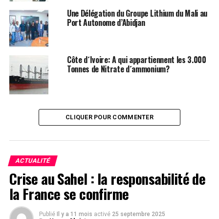
aux autres partis qui viendront vers. Alors, arrêtez ces
manipulations. L’ivoirien n’est plus dupe. Descendez de
Une Délégation du Groupe Lithium du Mali au
Port Autonome d’Abidjan
votre piédestal » (Propos de RM)
Leopold VII Abrotchi
Facebook
Twitter
Email
WhatsApp
Telegram
Partager
Côte d´Ivoire: A qui appartiennent les 3.000
Tonnes de Nitrate d´ammonium?
Comments
comments
CLIQUER POUR COMMENTER
SUJETS ASSOCIÉS:
LEADERNEWS
ACTUALITÉ
Crise au Sahel : la responsabilité de
SUIVANT
Côte d´Ivoire/Élection présidentielle d´octobre 2020:
la France se confirme
Depôt de candidature et parrainage
À NE PAS RATER !
Publié
Il y a 11 mois
activé
25 septembre 2025
Côte d’Ivoire/ Inondations: les propositions de Mamadou