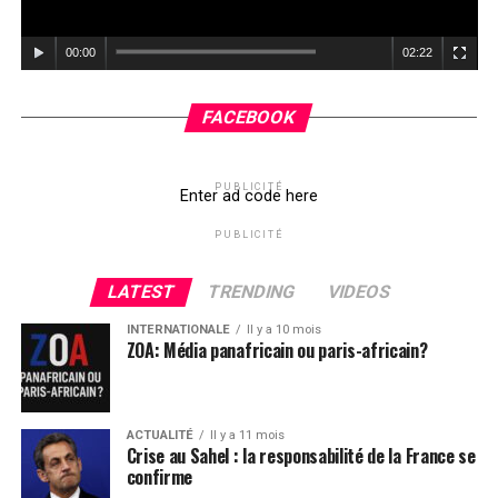
00:00
02:22
FACEBOOK
PUBLICITÉ
Enter ad code here
PUBLICITÉ
LATEST
TRENDING
VIDEOS
INTERNATIONALE
Il y a 10 mois
ZOA: Média panafricain ou paris-africain?
ACTUALITÉ
Il y a 11 mois
Crise au Sahel : la responsabilité de la France se
confirme