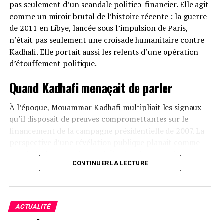
pas seulement d’un scandale politico-financier. Elle agit
comme un miroir brutal de l’histoire récente : la guerre
de 2011 en Libye, lancée sous l’impulsion de Paris,
n’était pas seulement une croisade humanitaire contre
Kadhafi. Elle portait aussi les relents d’une opération
d’étouffement politique.
Quand Kadhafi menaçait de parler
À l’époque, Mouammar Kadhafi multipliait les signaux
qu’il disposait de preuves compromettantes sur le
financement de la campagne présidentielle de 2007. La
perspective d’une révélation publique planait comme
une épée de Damoclès sur l’Élysée. L’intervention
CONTINUER LA LECTURE
militaire, sous couvert de protéger la population civile, a
eu pour conséquence directe de réduire au silence un
dirigeant devenu trop gênant.
ACTUALITÉ
Le chaos libyen, matrice de l’instabilité