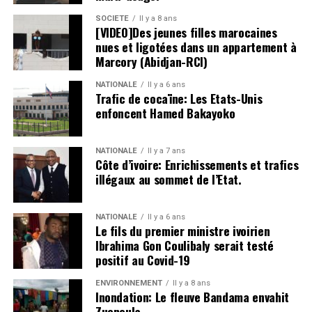
SOCIETE
Il y a 8 ans
[VIDEO]Des jeunes filles marocaines
nues et ligotées dans un appartement à
Marcory (Abidjan-RCI)
NATIONALE
Il y a 6 ans
Trafic de cocaïne: Les Etats-Unis
enfoncent Hamed Bakayoko
NATIONALE
Il y a 7 ans
Côte d’ivoire: Enrichissements et trafics
illégaux au sommet de l’Etat.
NATIONALE
Il y a 6 ans
Le fils du premier ministre ivoirien
Ibrahima Gon Coulibaly serait testé
positif au Covid-19
ENVIRONNEMENT
Il y a 8 ans
Inondation: Le fleuve Bandama envahit
Zuenoula