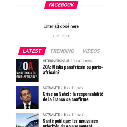
FACEBOOK
PUBLICITÉ
Enter ad code here
PUBLICITÉ
LATEST
TRENDING
VIDEOS
INTERNATIONALE
Il y a 10 mois
ZOA: Média panafricain ou paris-
africain?
ACTUALITÉ
Il y a 11 mois
Crise au Sahel : la responsabilité
de la France se confirme
ACTUALITÉ
Il y a 11 mois
Santé publique: les mauvaises
priorités du gouvernement