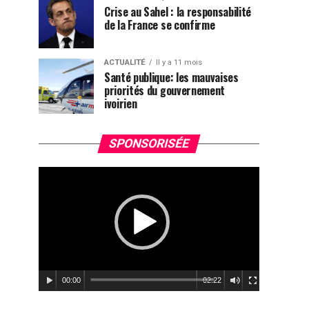
Crise au Sahel : la responsabilité
de la France se confirme
ACTUALITÉ
Il y a 11 mois
Santé publique: les mauvaises
priorités du gouvernement
ivoirien
Lecteur
SPONSORISÉE
vidéo
00:00
02:22