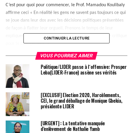
C’est pour quoi pour commencer, le Prof. Mamadou Koulibaly
affirme ceci « En réalité les gens ne savent pas toujours ce qui
se joue dans leur dos avec les décisions politiques présentées
de façon à flatter leur orgueil.
Prenons le temps de leur
expliquer, d’en parler avec eux, jusqu’à avoir une taille critique
CONTINUER LA LECTURE
pour le changement. »
VOUS POURRIEZ AIMER
Parlant de la dette, l’ex ministre du budget adopte une
méthode d’approbation ironique face aux arguties avancées
Politique/LIDER passe à l´offensive: Prosper
Leba(LIDER-France) assène ses vérités
par le gouvernement à chaque fois que l’on soulève la
problématique de la dette.
[EXCLUSIF] Election 2020, Harcèlements,
« La dette n’est pas un problème pour la Côte d’Ivoire Ok.
Le
CEI, le grand déballage de Monique Gbekia,
déficit du budget de la Côte d’Ivoire est dans les
présidente LIDER
« Normes ».Ok.
La dette est le stock des déficits passés. Ok.
Pourquoi Macron refuse-t-il de prêter à Ouattara 20 milliards
[URGENT] : La tentative manquée
de Fcfa pour le bouclage du déficit de 2018?
Soupçons de
d’enlèvement de Nathalie Yamb
détournements? »