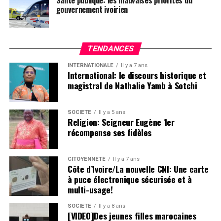
gouvernement ivoirien
TENDANCES
INTERNATIONALE
Il y a 7 ans
International: le discours historique et
magistral de Nathalie Yamb à Sotchi
SOCIETE
Il y a 5 ans
Religion: Seigneur Eugène 1er
récompense ses fidèles
CITOYENNETÉ
Il y a 7 ans
Côte d’Ivoire/La nouvelle CNI: Une carte
à puce électronique sécurisée et à
multi-usage!
SOCIETE
Il y a 8 ans
[VIDEO]Des jeunes filles marocaines