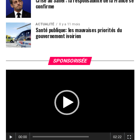
Crise au Sahel : la responsabilité de la France se
confirme
comments
comments
ACTUALITÉ
Il y a 11 mois
Santé publique: les mauvaises priorités du
gouvernement ivoirien
Le
SPONSORISÉE
vi
00:00
02:22