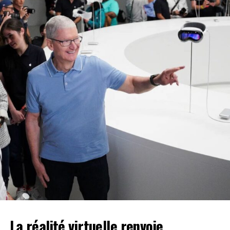
développement : « Vous êtes un armateur global. Nos
ports sont en développement, et ce développement ne
peut se faire sans armateurs mondiaux comme vous,
aussi bien en termes d’exploitation que
d’investissements. », a-t-il mentionné.
Les échanges ont porté sur les investissements réalisés
au port d’Abidjan sur la période 2012-2023 permettant la
modernisation des infrastructures et équipements pour un
regain de compétitivité. Il a également été question des
projets visant à projeter durablement le port dans l’avenir.
À ce propos, M. Hien SIÉ a évoqué deux principaux projets.
Le premier, à savoir le projet de barging, vise à terme à
décongestionner les voies de desserte du port, à réduire
la circulation des poids lourds sur les voies de circulation
urbaines, et à diminuer les nuisances causées par leur fait.
Le second projet, en l’occurrence celui de la construction
du chemin de fer, vise, quant à lui, à améliorer la
connectivité du port d’Abidjan et à renforcer les voies de
La
réalité virtuelle
renvoie
desserte routière, en vue d’accroître les performances