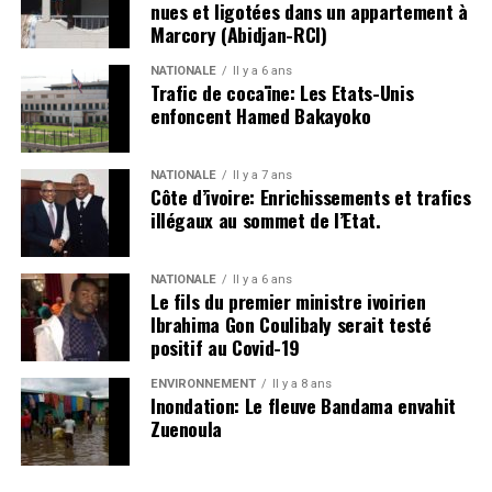
nues et ligotées dans un appartement à
Marcory (Abidjan-RCI)
NATIONALE
Il y a 6 ans
Trafic de cocaïne: Les Etats-Unis
enfoncent Hamed Bakayoko
NATIONALE
Il y a 7 ans
Côte d’ivoire: Enrichissements et trafics
illégaux au sommet de l’Etat.
NATIONALE
Il y a 6 ans
Le fils du premier ministre ivoirien
Ibrahima Gon Coulibaly serait testé
positif au Covid-19
ENVIRONNEMENT
Il y a 8 ans
Inondation: Le fleuve Bandama envahit
Zuenoula