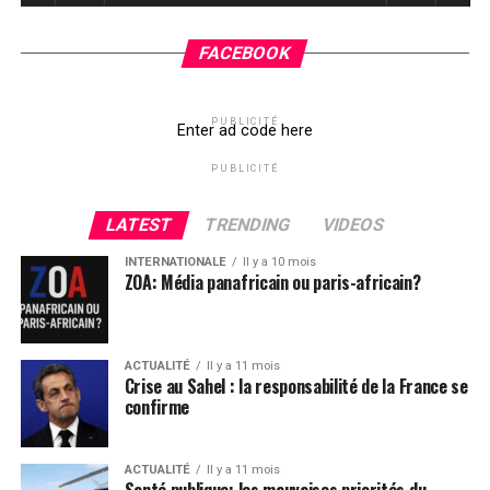
FACEBOOK
PUBLICITÉ
Enter ad code here
PUBLICITÉ
LATEST
TRENDING
VIDEOS
INTERNATIONALE
Il y a 10 mois
ZOA: Média panafricain ou paris-africain?
ACTUALITÉ
Il y a 11 mois
Crise au Sahel : la responsabilité de la France se
confirme
ACTUALITÉ
Il y a 11 mois
Santé publique: les mauvaises priorités du