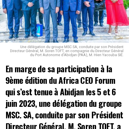
les meilleures conditions avec des infrastructures
modernes et sûres afin d’accompagner développement
des économies du Mali et de la Côte d’Ivoire.
Source: https://www.portabidjan.ci/fr/actualites/une-
delegation-du-groupe-lithium-du-mali-au-port-
autonome-dabidjan
Une délégation du groupe MSC SA, conduite par son Président
Directeur Général, M. Soren TOFT, en compagnie du Directeur Général
du Port Autonome d’Abidjan (PAA), M. Hien Yacouba SIÉ.
Saint Leo @Leadernewsci
En marge de sa participation à la
Facebook
Twitter
Email
WhatsApp
Telegram
Partager
9ème édition du Africa CEO Forum
qui s’est tenue à Abidjan les 5 et 6
Comments
juin 2023, une délégation du groupe
MSC. SA, conduite par son Président
comments
Directeur Général, M. Soren TOFT, a