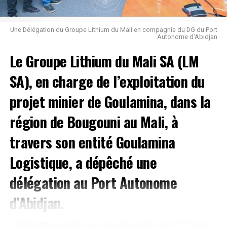
SUJETS ASSOCIÉS:
MAMKOUL2020
SUIVANT
Une Délégation du Groupe Lithium du Mali en compagnie du DG du Port
Congrès du PS suisse: l’illégalité de la CEI en Côte
Autonome d’Abidjan
d’Ivoire évoquée
Le Groupe Lithium du Mali SA (LM
À NE PAS RATER !
[VIDEO]Tour F Plateau: Mamadou Koulibaly gronde
SA), en charge de l’exploitation du
Ouattara
projet minier de Goulamina, dans la
région de Bougouni au Mali, à
Landry Yao
travers son entité Goulamina
Logistique, a dépêché une
délégation au Port Autonome
d’Abidjan.
La Délégation a été reçue en audience le mardi 7 janvier